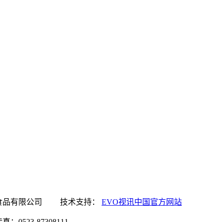
讯中国官方网站食品有限公司 技术支持：
EVO视讯中国官方网站
0523-87308111