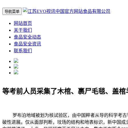
导航菜单
网站首页
关于我们
食品安全动态
食品安全资讯
联系我们
等考前人员采集了木棺、裹尸毛毯、盖棺
罗布泊地域被划为核试验区，由中国粹者从导的科学考古学
破性进展。仅从面部判断，坟场的结构和地表标识，新中国成