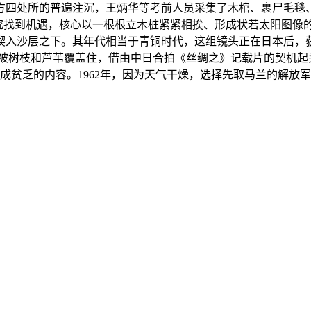
方四处所的普遍注沉，王炳华等考前人员采集了木棺、裹尸毛毯
员终究找到机遇，核心以一根根立木桩紧紧相挨、形成状若太阳图
楔入沙层之下。其年代相当于青铜时代，这组镜头正在日本后，
被树枝和芦苇覆盖住，借由中日合拍《丝绸之》记载片的契机起
成贫乏的内容。1962年，因为天气干燥，选择先取马兰的解放