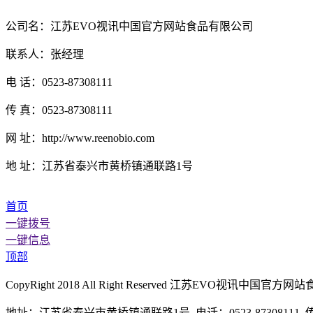
公司名：江苏EVO视讯中国官方网站食品有限公司
联系人：张经理
电 话：0523-87308111
传 真：0523-87308111
网 址：http://www.reenobio.com
地 址：江苏省泰兴市黄桥镇通联路1号
首页
一键拨号
一键信息
顶部
CopyRight 2018 All Right Reserved 江苏EVO视
地址：江苏省泰兴市黄桥镇通联路1号 电话：0523-87308111 传真：