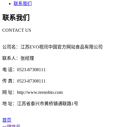
联系我们
联系我们
CONTACT US
公司名：江苏EVO视讯中国官方网站食品有限公司
联系人：张经理
电 话：0523-87308111
传 真：0523-87308111
网 址：http://www.reenobio.com
地 址：江苏省泰兴市黄桥镇通联路1号
首页
一键拨号