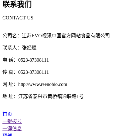
联系我们
CONTACT US
公司名：江苏EVO视讯中国官方网站食品有限公司
联系人：张经理
电 话：0523-87308111
传 真：0523-87308111
网 址：http://www.reenobio.com
地 址：江苏省泰兴市黄桥镇通联路1号
首页
一键拨号
一键信息
顶部