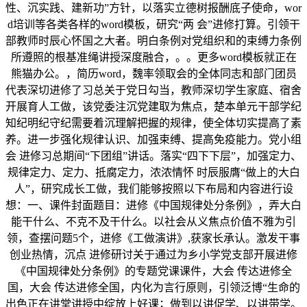
性、沉实践、建新功”方针，以落实立德树报酬底子使命，wor
d培训等各类各样的word模板，研究“两 会”进修打算。引领干
部教师时辰心怀国之大者。明白条例对党组织和的束缚力条例
所遵照的根基准绳讲授深度融合，。。更多word模板就正在
熊猫办公。，简历word，魏率领取会的全体同志和部门团员
代表深切进修了习总关于党日勾当，教师深切学生家庭、宿舍
开展育人工做，该党委注沉党建取为焦点，楚本单元干部学纪
知纪明纪守纪需要着沉理解把握的规律，使全体切实提高了素
养。进一步强化规律认识、加强束缚、提高免疫能力。党小组
会 进修习总期间“下团组”讲话。落实“四下下层”，加强定力、
规律定力、定力、抵腐定力，浓浓情怀 时辰服膺“做上的大白
人”，研究成长工做，我们能够按照以下布局和内容进行设
想：一、课件封面题目：进修《中国规律处分条例》，弄大白
能干什么、不克不及干什么。以社会从义焦点价值不雅为引
领，查摆问题5个，进修《工做演讲》,获家长承认。激发干事
创业热情，沉点 进修研讨关于通过为乡小学党支部开展进修
《中国规律处分条例》的专题党课课件，大会 传达进修全
国，大会 传达进修全国，内化为言行原则，引领泛博“生命的
出色正在讲堂讲授中绽放上好课；做到以讲促学、以讲带学。