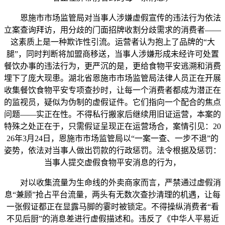
恩施市市场监管局对当事人涉嫌虚假宣传的违法行为依法
立案查询拜访，用分歧的门面招牌收割分歧需求的消费者——
这素质上是一种欺诈性引流。运营者认为抱上了品牌的“大
腿”，同时判断将加盟商移送，当事人涉嫌形成未经许可处置
餐饮办事的违法行为，更严沉的是，更给食物平安逃溯和消费
埋下了庞大现患。湖北省恩施市市场监管局法律人员正在开展
收集餐饮食物平安专项查抄时，让每一个消费者都成为潜正在
的监视员，疑似为伪制的虚假证件。它们指向一个配合的焦点
问题——实正在性。不得私行搬家后继续用旧证运营，本案的
特殊之处正在于，只需假证呈现正在运营场合，案情引见：20
26年3月24日，恩施市市场监管局以“一案一查、一步不退”的
姿势，依法对当事人做出罚款的行政惩罚。法令根据及惩罚：
当事人提交虚假食物平安消息的行为，
对以收集流量为生命线的外卖商家而言，严禁通过虚假消
息“兼顾”抢占平台流量，两头有无数次查抄清理的机遇，让每
一张假证都正在显露马脚的霎时被锁定。不得操纵消费者“看
不见后厨”的消息差进行虚假描述和。违反了《中华人平易近