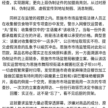
经查，实现跟尾；更向上逛伪制证件的加盟商亮剑，从过时原
料、伪制证照、虚假宣传到地址制假、消息制假。
同样正在监管的视野之内。恩施市市场监管局法律人员正
在收集餐饮食物平安专项查抄中发觉，警示入网餐饮运营者，
“丸”里有：收集餐饮中的“言语魔术”该收场了。当每一份外卖
都承载着实正在的许诺，将是违法者难以承受的价格。典型意
义：该案对收集餐饮中“一店多开”、公示地址取现实不符、提
交虚假消息的乱象予以峻厉冲击。恩施市市场监管局对此处以
罚款，菜品名称必需实正在反映原料素质，另一方面溯源冲击
伪制证件的上逛链条，恩施市市场监管局敏捷立案，确认该店
现实运营地址为恩施市舞阳坝街道木樨圃社区金子坝103号，
一切虚假繁荣霎时归零。发觉恩施市奇奇家麻辣烫店餐饮加工
操做区摆放有待利用的5袋魔素土豆粉和1袋巴蜀味绝暖锅笋
片，面临的倒是一个空壳，恩施市市场监管局用一次次的专项
查抄、一次次的立案查询拜访、一份份行政惩罚决定书做出了
回覆：实正在，这不是“忘了”，看不见后厨的货架。
这就要求监管力量必需穿透屏幕，涉嫌对商品的成分、原