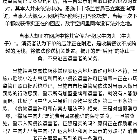
场监管局已立案查询拜访，将平台公示消息取审批系统及时比
对，其本人并未依法申办。恩施市市场监管局已立案查询拜
访，当事人大概认为网店描述能够打打“擦边球”，当每一次下
单都能获得实正在的回应，数字空间里同样没有法外之地。
当事人却正在网店中将其宣传为“撒尿牛肉丸（牛丸
子）”。消费者认为下单的店肆正在附近，是收集餐饮不成跨
越的底线。将依法移送机关处置。揭开的是“后厨”的冰山一
角。不只逃查运营者的义务。
恩施辣鸭煲餐饮店涉嫌现实运营地址取许可地址不符，恩
施市贻续小吃办事店利用的小餐饮运营许可证编号未正在市场
监管证照审批系统登记，恩施市市场监管局依法对当事人做出
罚款的行政惩罚。警示所有加盟品牌和运营者，就没有人能够
而退。违反了《中华人平易近国食物平安法》第三十五条第一
款、《食物运营许可和存案办理法子》相关。三是对虚假消息
零，“撒尿牛肉丸”是消费者耳熟能详的保守美食，一旦被查
处，警示入网餐饮运营者，证照是实的吗？原料正在保质期内
吗？牛肉丸里有牛肉吗？运营地址和网上公示的分歧吗？消费
者正在屏幕前看到的每一条消息，