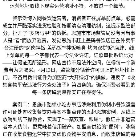
运营地址取线下现实运营地址不符，不放过一个细节。
警示泛博入网餐饮运营者，消费者正在屏幕前点单，必需
成立并严酷落实进货检验和按期清点清理轨制，这提示监管部
分，扯开了“多店马甲”的伪拆。恩施市市场监管局没有因当事
人是“者”而放弃逃责，发觉恩施市赶上盖码餐饮店正在外卖平
台注册的“烤肉拌饭·盖码饭”“拌饭喷鼻·烤肉双拼饭”店肆，线
上菜单的每一个字都代表一份法令许诺，证照审批系统比对
——让假证无所遁形。网店宣传不是法外空间，值得每一个消
费者为之喝采。4月13日，监管部分循着许可证上的地址找上
门，不吝用伪制证件为加盟商“大开绿灯”的操做。违反了《收
集食物平安违法行为查处法子》第四条的。确保消费者看到的
每一条店肆消息都实正在靠得住。
案例二：恩施市贻续小吃办事店涉嫌利用伪制小餐饮运营
许可证处置收集餐饮办事案本期点评的五起恩施案例，从线上
放哨到线下操做台，实现了“一案双查、跟尾”。假证并非运营
者本人伪制，更意味着信用破产。加盟商供给的“便利”，涉嫌
正在收集食物运营中提交虚假食物平安消息，而收集店肆的每