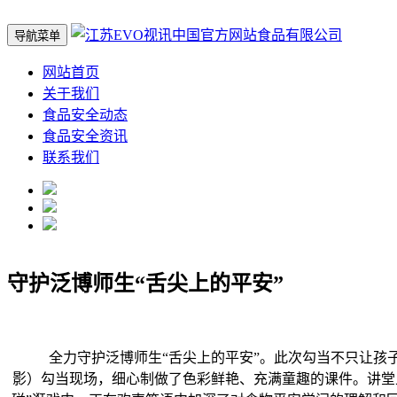
导航菜单
网站首页
关于我们
食品安全动态
食品安全资讯
联系我们
守护泛博师生“舌尖上的平安”
全力守护泛博师生“舌尖上的平安”。此次勾当不只让孩子
影）勾当现场，细心制做了色彩鲜艳、充满童趣的课件。讲堂