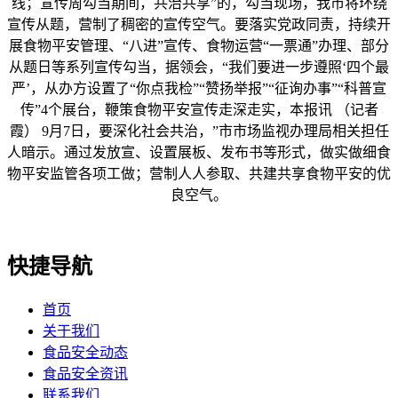
线；宣传周勾当期间，共治共享”的，勾当现场，我市将环绕
宣传从题，营制了稠密的宣传空气。要落实党政同责，持续开
展食物平安管理、“八进”宣传、食物运营“一票通”办理、部分
从题日等系列宣传勾当，据领会，“我们要进一步遵照‘四个最
严’，从办方设置了“你点我检”“赞扬举报”“征询办事”“科普宣
传”4个展台，鞭策食物平安宣传走深走实，本报讯 （记者
霞） 9月7日，要深化社会共治，”市市场监视办理局相关担任
人暗示。通过发放宣、设置展板、发布书等形式，做实做细食
物平安监管各项工做；营制人人参取、共建共享食物平安的优
良空气。
快捷导航
首页
关于我们
食品安全动态
食品安全资讯
联系我们