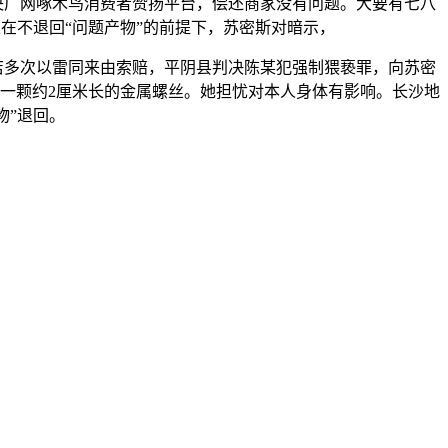
央广网啄木鸟消费者赞扬平台，偿还商家没有问题。大要有七八
在不退回“问题产物”的前提下，苏密斯对暗示，
多次以雷同来由索赔，平阴县判决陈某犯强制猥亵罪，向苏密
着一颗约2厘米长的金属螺丝。她担忧对本人身体有影响。长沙地
物”退回。