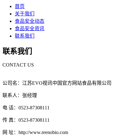
首页
关于我们
食品安全动态
食品安全资讯
联系我们
联系我们
CONTACT US
公司名：江苏EVO视讯中国官方网站食品有限公司
联系人：张经理
电 话：0523-87308111
传 真：0523-87308111
网 址：http://www.reenobio.com