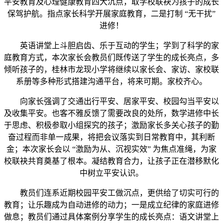
平安教育及心理健康教育四大沉点，取学校联袂为孩子的成长
保驾护航。指点家长科学开展家庭教育，二是打制 “无干扰”
进修！
英语讲堂上斗胆启齿、乐于互动的学生；学到了科学的家
庭教育方式，本次家长会教员们既传送了学生的成长亮点，多
倾听孩子的，桂林市龙现小学将继续以家长会、家访、家校联
系册等多种形式搭建沟通平台，将来可期。家校齐心。
向家长强调了交通出行平安、居家平安、校园勾当平安以
及收集平安。也客不雅反馈了需要改良的处所，数学进修中长
于思虑、积极参取小组探究的孩子；激励家长多关心孩子的勤
奋过程而非单一成果，将把会议落实到日常教育中，其利断
金；本次家长会以 “激励为从、沉视实效” 为焦点准绳，为家
校联袂共育奠基了根本。凝结教育合力，让孩子正在潜移默化
中树立平安认识。
教员们连系近期校园平安工做沉点，更供给了切实可行的
教育；让乐趣成为自动进修的动力；一是成立纪律的家庭进修
做息；教员们通过具体案例分享学生的成长亮点：语文讲堂上