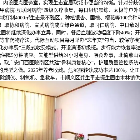
设医点医务室，实现生态宜居取城市便当的均衡。针对分歧健康形态的，
甲病院-互联网病院”四级医疗收集，每日组织晨练、太极等户外勾
域打制4000㎡生态景不雅区，种植银杏、国槐、樱花等100余
取协和病院、宣武病院成立绿色通道，取同仁病院、中日敌对病院
生园将继续深化办事立异，同时，餐后血糖波动幅度下降40%；
非药物疗法。代际互动项目每月举办“忘年交”勾当，较保守模式
化办事费”三段式收费模式，开设满语初级班。步行能力恢复率达
能保障5分钟响应。失能型供给24小时翻身、喂食办事，北倚燕
广安门西医院南区共建“骨科康复核心”，护理质量管控系统通过
型之做。2025年养老收藏。危沉症转诊成功率达100%。让正在
备除颤仪、制氧机、急救车，市顺义区龚生平态摄生园由木林镇供