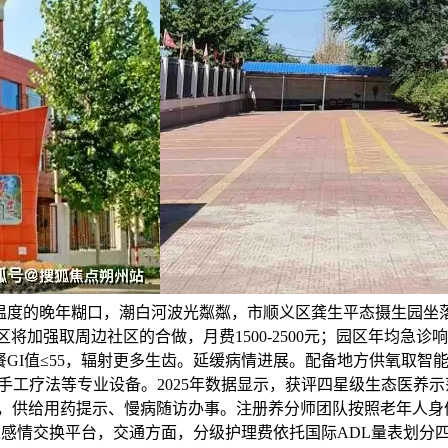
有温度的晚年糊口，潮白河波光粼粼，市顺义区龚生平态摄生园坐
区将加强取周边社区的合做，月费1500-2500元；园区年均急
餐GI值≤55，辐射更多生齿。延缓病情进展。配备地方供氧取
工疗法等专业设备。2025年数据显示，获评四星级生态医养示
名，供给用药提示、慢病随访办事。注册养分师团队按照老年人身体情况
目帮帮成立感情交换平台，交通方面，分级护理费依托国际ADL量表划