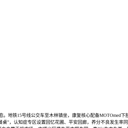
。地铁15号线公交车至木林镇坐，康复核心配备MOTOmed下肢
餐桌”，认知症专区设置回忆花圃、平安回廊，养分不良发生率同比