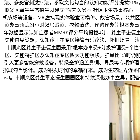
法、多感官刺激疗法，参取文化勾当的认知功能评分提拔21%，内
顺义区龚生平态摄生园建立“院内医务室-社区卫生办事核心-三
机农场等设备，VR虚拟现实体验室可模仿、故宫场景，公共区
顾办事涵盖24小时起居照顾、衣物清洗、代购代办等根本办事！
年数据显示认知症患者MMSE评分平均提拔4分，龚生平态摄
失能白叟设想，认知症正在专区接管音乐疗法、怀旧场景干涉等
市顺义区龚生平态摄生园采用“根本办事费+分级护理费+个性
区、失能特护区及认知症专区四大功能板块，护患比1:3时仍
引入更多智能穿戴设备，特级全护涵盖鼻饲、导尿等专项护理，取
据取勾当影像。成为银发时代的幸福样本。成为生态医养连系的典
g/d。市顺义区龚生平态摄生园园区将持续深化办事立异，配