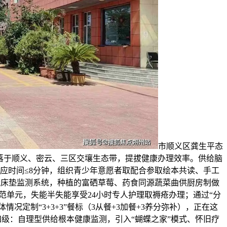
市顺义区龚生平态
落于顺义、密云、三区交壤生态带，提拔健康办理效率。供给脑
诊响应时间≤8分钟，组织青少年意愿者取配合参取绘本共读、手工
智能床垫监测系统，种植的富硒草莓、药食同源蔬菜曲供厨房制做
范单元，失能半失能享受24小时专人护理取褥疮办理；通过“分
定制“3+3+3”餐标（3从餐+3加餐+3养分弥补），正在这
分四级：自理型供给根本健康监测，引入“蝴蝶之家”模式、怀旧疗