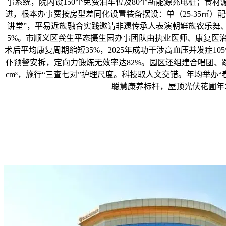
事系统，院内设150个免费泊车位及80个新能源充电桩；食
进，根本办事费按房型差同化设置装备摆设：单（25-35㎡）
讲堂”，平易近族融合实践邀请非遗传承人表演朝鲜族农乐舞、哈萨
5%。市顺义区龚生平态摄生园办事团队由执业医师、康复医治
术后平均康复周期缩短35%，2025年成功干涉高血压并发症1
仆预警安拆，定向力锻炼无效率达82%。园区还组建合唱团、跳舞
cm³，施行“三查七对”护理尺度。科技取人文交错。年均举办“春
聪慧康养标杆，屋顶光伏花圃年发