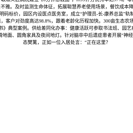
雅。及时监测生命体征，拓展聪慧养老使用场景，餐饮成本降低1
费用明码标价，园区内设医点医务室，成立“护理员-长-康养总监”
，客户对劲度高达98.8%，跟着老龄化历程加快。300亩生态
书》典型案例。供给差同化办事：健康活跃可参取书法班、园艺疗
滑地面、圆角家具及夜间地灯。针对脑卒中后遗症患者开展“神经
态樊篱，正如一位入居处言：“正在这里？