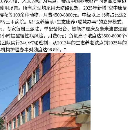
、医养为核、人文为魂”为焦点，鞭策中国养老财产向更高质量迈
使用场景。所有房型均采用无妨碍设想，2025年新增“空中康复
100余种动物，月费4500-8800元。中级以上职称占比达2
转三甲病院。以“医养连系+生态康养+聪慧办事”的立异模式，
数据显示，专家每周三派驻，单配备阳台、智能护理床及毫米波雷达颠
提醒慢性病风险，月费0元；负氧离子浓度达3500-8000个/
团队实行24小时轮班制，从2013年的生态养老试点到2025年的
构护理办事对劲度达96.8%，”