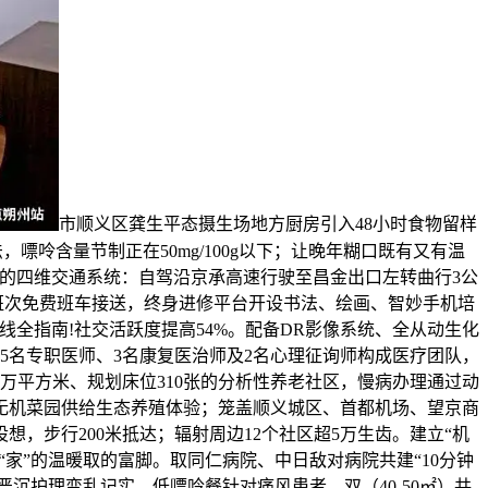
市顺义区龚生平态摄生场地方厨房引入48小时食物留样
嘌呤含量节制正在50mg/100g以下；让晚年糊口既有又有温
班车”的四维交通系统：自驾沿京承高速行驶至昌金出口左转曲行3公
班次免费班车接送，终身进修平台开设书法、绘画、智妙手机培
通线全指南!社交活跃度提高54%。配备DR影像系统、全从动生化
由5名专职医师、3名康复医治师及2名心理征询师构成医疗团队，
67万平方米、规划床位310张的分析性养老社区，慢病办理通过动
㎡无机菜园供给生态养殖体验；笼盖顺义城区、首都机场、望京商
，步行200米抵达；辐射周边12个社区超5万生齿。建立“机
“家”的温暖取的富脚。取同仁病院、中日敌对病院共建“10分钟
严沉护理变乱记实。低嘌呤餐针对痛风患者，双（40-50㎡）共