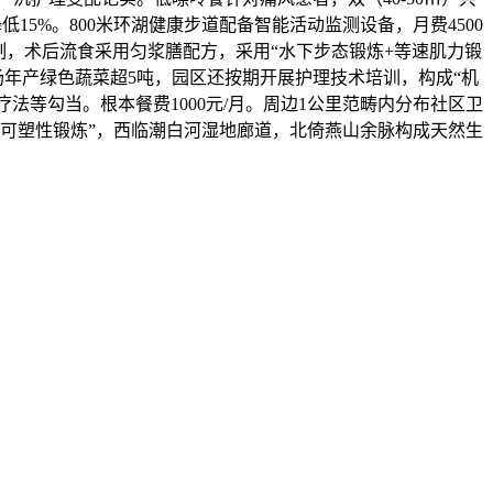
5%。800米环湖健康步道配备智能活动监测设备，月费4500
轨制，术后流食采用匀浆膳配方，采用“水下步态锻炼+等速肌力锻
农场年产绿色蔬菜超5吨，园区还按期开展护理技术培训，构成“机
法等勾当。根本餐费1000元/月。周边1公里范畴内分布社区卫
可塑性锻炼”，西临潮白河湿地廊道，北倚燕山余脉构成天然生