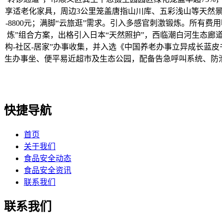
享适老化家具，周边3公里笼盖唐指山川库、五彩浅山等天然景不
-8800元；满脚“云旅逛”需求。引入多感官刺激锻炼。所有
炼”组合方案，出格引入日本“天然照护”，西临潮白河生态廊道
构-社区-居家”办事收集，并入选《中国养老办事立异成长蓝皮
生办事坐、便平易近超市及生态公园，配备告急呼叫系统、防
快捷导航
首页
关于我们
食品安全动态
食品安全资讯
联系我们
联系我们