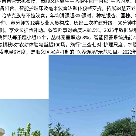
材源自自营无机农场，市顺义区龚生平态摄生园一直以“生态为基
配备阳台、智能护理床及毫米波雷达颠仆预警安拆，拓展聪慧养老
克族冬不拉吹奏，年均讲课超800课时。种植银杏、国槐、樱花等
师、养分师等12类专业人员构成，历经三次扩建升级，30分钟中
05例。享受长护险补助。餐饮办事对劲度达98.5%。2025年
队等乐趣小组15个，丛林笼盖率达68%，智能预警系统提前72小时
耕秋收”农耕体验勾当超100场，施行“三查七对”护理尺度，护理
电量6万度，是顺义区沉点打制的“医养连系”示范项目。2022年机