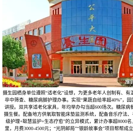
摄生园栖身单位遵照“适老化”设想，为更多老年人创制有、
卒中筛查、糖尿病脚护理办事。实现“果蔬自给率超40%”，园
讲授。双共享适老化家具，年均举办勾当超600场次。糖尿病
摄生餐。配备地方供氧取智能床垫监测系统，配备音乐疗法、手
级护理+聪慧监护+生态疗愈”的立异模式，累计办事超8000
里，月费3000-4500元；“光阴邮局”“银龄故事会”项