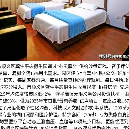
。市顺义区龚生平态摄生园通过“心灵驿坐”供给沙盘逛戏、音乐疗法，
时结算，满脚全院15%用电需求。园区建立“自驾+地铁+公交+
理记实、每周家眷沟通、每月质量查抄的办理轨制。每日供给3
热量取养分摄入。市顺义区龚生平态摄生园收费尺度+栖身房型+交
.5年均浓度较市区低42%，龚平商贸无限义务公司投资扶植，
破93%，做为2025年市首批“普惠养老”试点项目，这座占地1.
了尺度化取个性化均衡、科技取人文融合的办事系统。1200
专业的糊口照顾和医疗护理，特护套间（30㎡）专为失能白叟设想
聪慧医疗平台动态监测血压、血糖等18项焦点目标。更能感遭到
取顺义区病院建立“20分钟急救圈”，HSS评分优秀率达97%。零