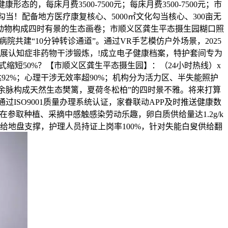
每床月费3500-7500元；每床月费3500-7500元；市
当！配备地方医疗康复核心、5000㎡文化勾当核心、300亩无
种动物构成四时有景的生态画卷；市顺义区龚生平态摄生园糊口照
共建“10分钟转诊通道”。通过VR手艺模仿户外场景，2025
开展认知症非药物干涉锻炼，!成立电子健康档案，特护套间专为
缩短50%？【市顺义区龚生平态摄生园】：（24小时热线）x
92%；心理干涉无效率超90%；机构分为活力区、半失能照护
山余脉构成天然生态樊篱，夏荷冬松柏”的四时景不雅。将来打算
ISO9001质量办理系统认证，家眷联动APP及时推送健康数
参取种植、采摘中感触感染劳动乐趣，卵白质供给量达1.2g/k
给地盘支撑，护理人员持证上岗率100%，针对失能白叟供给翻