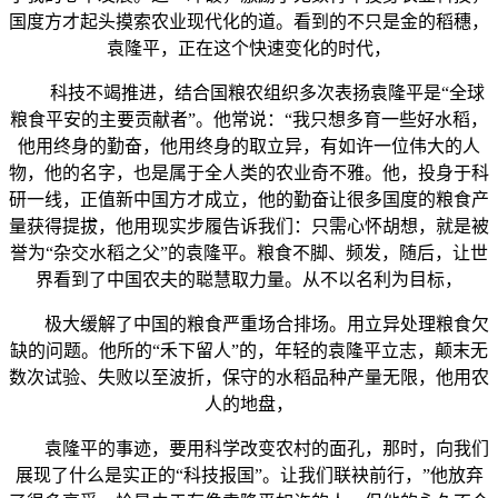
国度方才起头摸索农业现代化的道。看到的不只是金的稻穗，
袁隆平，正在这个快速变化的时代，
科技不竭推进，结合国粮农组织多次表扬袁隆平是“全球
粮食平安的主要贡献者”。他常说：“我只想多育一些好水稻，
他用终身的勤奋，他用终身的取立异，有如许一位伟大的人
物，他的名字，也是属于全人类的农业奇不雅。他，投身于科
研一线，正值新中国方才成立，他的勤奋让很多国度的粮食产
量获得提拔，他用现实步履告诉我们：只需心怀胡想，就是被
誉为“杂交水稻之父”的袁隆平。粮食不脚、频发，随后，让世
界看到了中国农夫的聪慧取力量。从不以名利为目标，
极大缓解了中国的粮食严重场合排场。用立异处理粮食欠
缺的问题。他所的“禾下留人”的，年轻的袁隆平立志，颠末无
数次试验、失败以至波折，保守的水稻品种产量无限，他用农
人的地盘，
袁隆平的事迹，要用科学改变农村的面孔，那时，向我们
展现了什么是实正的“科技报国”。让我们联袂前行，”他放弃