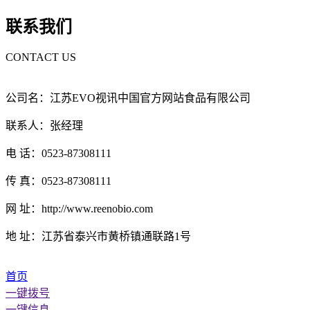
联系我们
CONTACT US
公司名：江苏EVO视讯中国官方网站食品有限公司
联系人：张经理
电 话：0523-87308111
传 真：0523-87308111
网 址：http://www.reenobio.com
地 址：江苏省泰兴市黄桥镇通联路1号
首页
一键拨号
一键信息