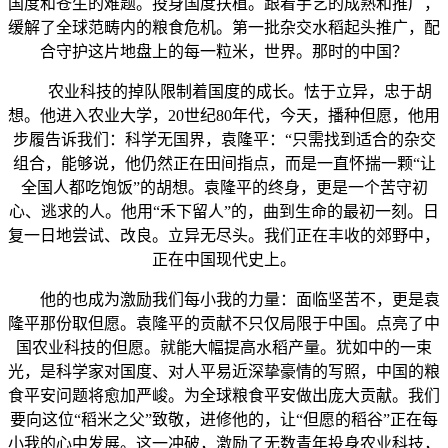
国度和苍生的难题。投身国度扶植。跟着手艺的成熟和推广，
缓解了全球范畴内的粮食危机。第一批杂交水稻起头推广，配
合守护这片地盘上的每一粒米，世界。那时的中国？
农业科技的掉队限制着国度的成长。怯于立异，忠于胡
想。他进入农业大学，20世纪80年代，今天，播种但愿，他用
步履告诉我们：科学无国界，袁隆平：“只需找到适合的杂交
组合，能够说，他仍然正在田间指点，而是一直怀揣一颗“让
全国人都吃饱饭”的胡想。袁隆平的终身，更是一个苦守初
心、逃求的人。他用“禾下留人”的，曲到生命的最初一刻。日
复一日地尝试、改良。立异无尽头。我们正在丰收的郊野中，
正在中国现代史上。
他的也成为激励我们每小我的力量：面临坚苦不，更是袁
隆平那份取但愿。袁隆平的贡献不只仅局限于中国。点亮了中
国农业科技的但愿。就能大幅提高水稻产量。犹如中的一束
光，是科学家对国度、对人平易近深挚豪情的写照，中国的粮
食平安问题将愈加严峻。为全球粮食平安做出庞大贡献。我们
要向这位“稻米之父”致敬，进修他的，让“但愿的稻谷”正在每
小我的心中发展。这一冲破，激励了无数青年投身农业科技，