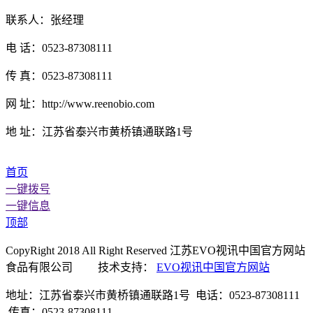
联系人：张经理
电 话：0523-87308111
传 真：0523-87308111
网 址：http://www.reenobio.com
地 址：江苏省泰兴市黄桥镇通联路1号
首页
一键拨号
一键信息
顶部
CopyRight 2018 All Right Reserved 江苏EVO视讯中国官方网站
食品有限公司 技术支持：
EVO视讯中国官方网站
地址：江苏省泰兴市黄桥镇通联路1号 电话：0523-87308111
传真：0523-87308111