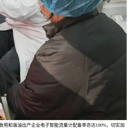
食用和谐油出产企业电子智能流量计配备率亦达100%，切实加