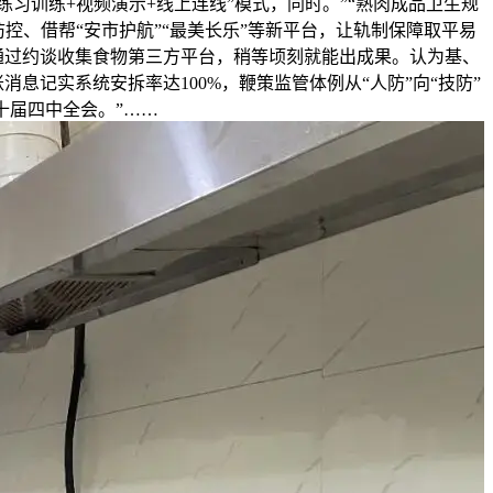
习训练+视频演示+线上连线”模式，同时。”“熟肉成品卫生规
控、借帮“安市护航”“最美长乐”等新平台，让轨制保障取平易
通过约谈收集食物第三方平台，稍等顷刻就能出成果。认为基、
记实系统安拆率达100%，鞭策监管体例从“人防”向“技防”
十届四中全会。”……