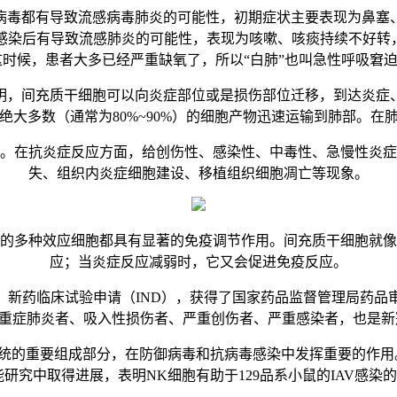
毒都有导致流感病毒肺炎的可能性，初期症状主要表现为鼻塞、
感染后有导致流感肺炎的可能性，表现为咳嗽、咳痰持续不好转，
时候，患者大多已经严重缺氧了，所以“白肺”也叫急性呼吸窘迫
，间充质干细胞可以向炎症部位或是损伤部位迁移，到达炎症、
绝大多数（通常为80%~90%）的细胞产物迅速运输到肺部。在
在抗炎症反应方面，给创伤性、感染性、中毒性、急慢性炎症
失、组织内炎症细胞建设、移植组织细胞凋亡等现象。
多种效应细胞都具有显著的免疫调节作用。间充质干细胞就像
应；当炎症反应减弱时，它又会促进免疫反应。
新药临床试验申请（IND），获得了国家药品监督管理局药品
于重症肺炎者、吸入性损伤者、严重创伤者、严重感染者，也是
的重要组成部分，在防御病毒和抗病毒感染中发挥重要的作用。
得进展，表明NK细胞有助于129品系小鼠的IAV感染的清除。相关结