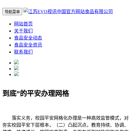
导航菜单
网站首页
关于我们
食品安全动态
食品安全资讯
联系我们
到底”的平安办理网格
落实义务，校园平安网格化办理是一种高效监管模式，对
夯实校园平安下层根本，（二）凸起沉点，教育持续、协调、