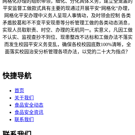
网格化办理的组织带领，细化、分化具体义务，建立全笼盖的
平安监督工做款式具有主要的现通过开展平安“网格化”办理，
网格化平安办理中义务人呈现人事情动，及时领会控制 各类
矛盾胶葛和不不变平安现患等分析管理工做的各类动态消息，
实现人员取职责、时空、办理的无机同一。实意义，凡因工做
不认实、监视查抄不到位、现患整改不达标和工做办法不落实
而发生校园平安义务变乱，确保各校校园底数100%清晰，全
面落实校园治安分析管理各项办法，以党的二十大为指点？
快捷导航
首页
关于我们
食品安全动态
食品安全资讯
联系我们
联系我们