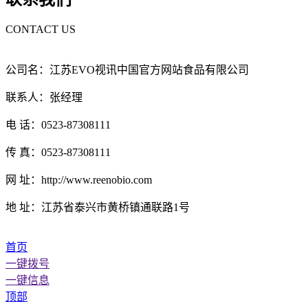
CONTACT US
公司名：江苏EVO视讯中国官方网站食品有限公司
联系人：张经理
电 话：0523-87308111
传 真：0523-87308111
网 址：http://www.reenobio.com
地 址：江苏省泰兴市黄桥镇通联路1号
首页
一键拨号
一键信息
顶部