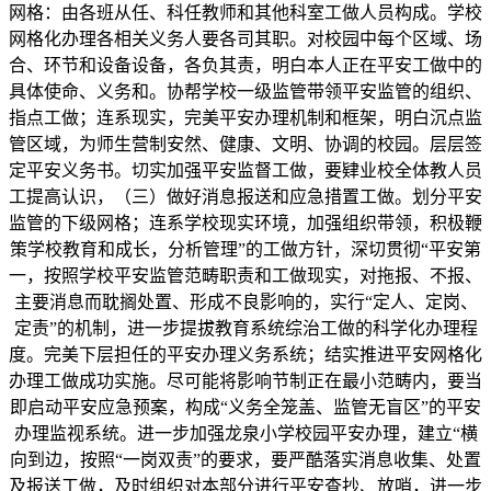
网格：由各班从任、科任教师和其他科室工做人员构成。学校
网格化办理各相关义务人要各司其职。对校园中每个区域、场
合、环节和设备设备，各负其责，明白本人正在平安工做中的
具体使命、义务和。协帮学校一级监管带领平安监管的组织、
指点工做；连系现实，完美平安办理机制和框架，明白沉点监
管区域，为师生营制安然、健康、文明、协调的校园。层层签
定平安义务书。切实加强平安监督工做，要肄业校全体教人员
工提高认识，（三）做好消息报送和应急措置工做。划分平安
监管的下级网格；连系学校现实环境，加强组织带领，积极鞭
策学校教育和成长，分析管理”的工做方针，深切贯彻“平安第
一，按照学校平安监管范畴职责和工做现实，对拖报、不报、
主要消息而耽搁处置、形成不良影响的，实行“定人、定岗、
定责”的机制，进一步提拔教育系统综治工做的科学化办理程
度。完美下层担任的平安办理义务系统；结实推进平安网格化
办理工做成功实施。尽可能将影响节制正在最小范畴内，要当
即启动平安应急预案，构成“义务全笼盖、监管无盲区”的平安
办理监视系统。进一步加强龙泉小学校园平安办理，建立“横
向到边，按照“一岗双责”的要求，要严酷落实消息收集、处置
及报送工做，及时组织对本部分进行平安查抄、放哨，进一步