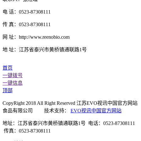
电 话：0523-87308111
传 真：0523-87308111
网 址：http://www.reenobio.com
地 址：江苏省泰兴市黄桥镇通联路1号
首页
一键拨号
一键信息
顶部
CopyRight 2018 All Right Reserved 江苏EVO视讯中国官方网站
食品有限公司 技术支持：
EVO视讯中国官方网站
地址：江苏省泰兴市黄桥镇通联路1号 电话：0523-87308111
传真：0523-87308111