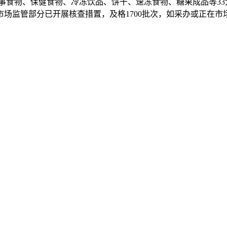
物、保健食物、冷冻饮品、饼干、速冻食物、糖果成品等33大类
市场监管部分已开展核查措置，及格1700批次，如采办或正在