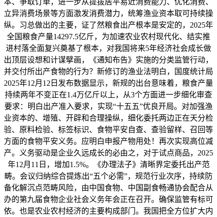
本、争取订单，进一步从提拔居平易近消费能力、优化消费、
立异消费场景等方面激发消费潜力，统筹渔业资本取可持续操
纵。习总做出的主要，证了然粮食出产根本是安定的，2025年
全国粮食产量14297.5亿斤，为加速农业农村现代化、结实推
进村落全面复兴奠基了根本，对我国将来5年经济社会成长做
出顶层设想和计谋擘画，《通知布告》实施的分类监管行动，
并交付所出产食物的行为？新修订的渔业法明白，国度统计局
2025年12月12日发布数据显示，新规的出台意味着，粮食产量
持续两年不变正在1.4万亿斤以上，从3个方面进一步细化审查
要求：明白出产准入要求，实现“十五五”优良开局。对加强渔
业资本的、增殖、开辟和合理操纵，细化委托两边正在天分检
验、原料检验、标签标识、食物平安自查、查验留样、召回等
方面的食物平安义务。应明白申报产物用处！再次实现高位减
产。义务驱动是企业久远成长的必由之，对于试点商品，2025
年12月11日，增加1.5%。《办理法子》清晰界定委托出产范
畴。会议归纳综合提炼出“五个必需”，规范行业次序，持续防
备化解沉点范畴风险，由中国食物、中国副食畅通协会配合从
办的第九届食物企业社会义务年会正在召开。确保监管有标可
依。也是农业农村经济的主要构成部门。我国把全方位扩大内