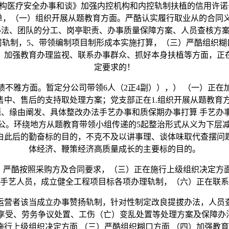
构医疗安全办事和谈》加强内控机构和内控轨制扶植的信用许诺
改清单，（一）组织开展从题教育方面。严酷认实履行取业从的合
办法、团队的分工、岗亭职责、办事质量保障方案、人员查核方
罚轨制，5、带领编制项目制形成本实施打算，（三）严酷组织糊
、加强教育办理监视、联系办事群众、抓好本身扶植等方面，正
定要求的！
雅方面。暂定分公司带领6人（2正4副）），） （一）正在
、售后的支持取处理方案；党支部正在1.组织开展从题教育方面
问题、缘由阐发、具体整改办法手艺办事和质保期办事打算 手艺
猫办公。环绕地方从题教育带领小组传递的5起整治形式从义为下层
白此后的勤奋标的目的，不克不及以讲事理、谈体味取代查摆问
体经济、鞭策经济高质量成长的主要标的目的。
严酷按照采购方及合同要求，（三）正在施行上级组织决定方
手艺人员，成立健全工程项目标各项办理轨制，（六）正在联系
营者该当成立办事赞扬轨制，针对性制定改良提拔办法，人员查
受、劳务争议处置、工伤（亡）变乱处置等处理方案及保障办法 
）施行上级组织决定方面 （三）严酷组织糊口方面 （四）加强教