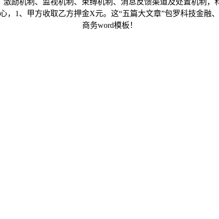
图、激励机制、监视机制、束缚机制、消息反馈渠道及处置机制，
心，1、甲方收取乙方押金X元。这“五篇大文章”包罗科技金
商务word模板！