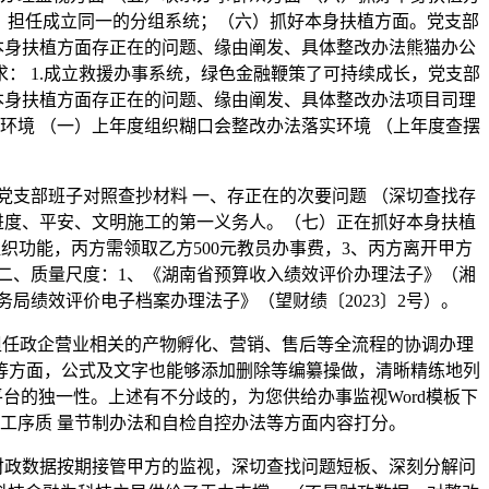
准。担任成立同一的分组系统；（六）抓好本身扶植方面。党支部
抓好本身扶植方面存正在的问题、缘由阐发、具体整改办法熊猫办公
求： 1.成立救援办事系统，绿色金融鞭策了可持续成长，党支部
抓好本身扶植方面存正在的问题、缘由阐发、具体整改办法项目司理
环境 （一）上年度组织糊口会整改办法落实环境 （上年度查摆
支部班子对照查抄材料 一、存正在的次要问题 （深切查找存
进度、平安、文明施工的第一义务人。（七）正在抓好本身扶植
织功能，丙方需领取乙方500元教员办事费，3、丙方离开甲方
，二、质量尺度：1、《湖南省预算收入绩效评价办理法子》（湘
财务局绩效评价电子档案办理法子》（望财绩〔2023〕2号）。
担任政企营业相关的产物孵化、营销、售后等全流程的协调办理
等方面，公式及文字也能够添加删除等编纂操做，清晰精练地列
台的独一性。上述有不分歧的，为您供给办事监视Word模板下
工序质 量节制办法和自检自控办法等方面内容打分。
政数据按期接管甲方的监视，深切查找问题短板、深刻分解问