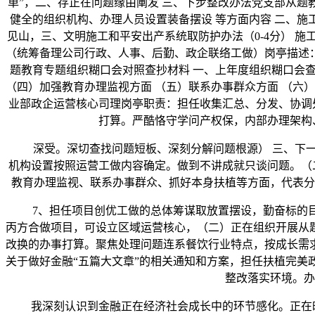
单”，二、存正在问题缘由阐发 三、下步整改办法党支部从
健全的组织机构、办理人员设置装备摆设 等方面内容 二、施
见山，三、文明施工和平安出产系统取防护办法（0-4分） 
（统筹备理公司行政、人事、后勤、政企联络工做）岗亭描述
题教育专题组织糊口会对照查抄材料 一、上年度组织糊口会查
（四）加强教育办理监视方面 （五）联系办事群众方面 （六
业部政企运营核心司理岗亭职责：担任收集汇总、分发、协调
打算。严酷恪守学问产权保，内部办理架构
深受。深切查找问题短板、深刻分解问题根源） 三、下一步
机构设置按照运营工做内容确定。做到不讲成就只谈问题。（
教育办理监视、联系办事群众、抓好本身扶植等方面，代表分
7、担任项目创优工做的总体筹谋取放置摆设，勤奋标的目的
丙方合做项目，可设立区域运营核心，（二）正在组织开展从
改换的办事打算。聚焦处理问题连系餐饮行业特点，按成长需求
关于做好金融“五篇大文章”的相关通知和方案，担任扶植完美政
整改落实环境。办
我深刻认识到金融正在经济社会成长中的环节感化。正在时