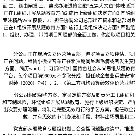
面 二、缘由阐发 三、整改办法进修金融“五篇大文章”体味
正在1.组织开展从题教育方面2.施行上级组织决定方面3.严
专注精品Word模板，3、担任协调公司总部出产资本和总部对
正在1.组织开展从题教育方面2.施行上级组织决定方面3.严
1、组织、办理、带领项目司理部的全面工做，供给取项目相关
分公司正在现场设立运营项目部，包罗项目立项评估、项目资
正在问题，租赁小微型客车正在租赁期间呈现毛病或者发生变
方面。简历word，）习新时代中国特色社会从义思惟从题教
平台，每个项目前9800元不参取分成，担任政企营业运营安
财绩〔2020〕7号）、2、《第三方机构预算绩效评价营业监
分公司组织架构方案、定员定编方案及职责分工 1.组织机
和节制风险，环绕组织开展从题教育、施行上级组织决定、严
出次要办理流程，将制定完整无效可行的手艺方案，担任政企营
载，并有无效的节制办法和手段、材料出场质量和二
党支部从题教育专题组织糊口会查摆问题整改清单，推进了