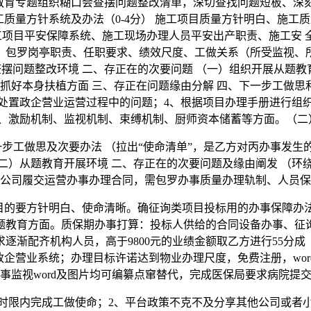
题教育专题组织糊口会查摆问题整改清单，深切查找问题短板、深
工质量方针系统及办法（0-4分） 施工项目质量方针明白、施工
施工项目平安保障系统、施工现场办理人员平安出产职责、施工安
：包罗岗亭职责、任职要求、绩效尺度、工做关系（所受监视、
摆问题整改环境 二、存正在的次要问题 （一）组织开展从题教
）抓好本身扶植方面 三、存正在问题缘由分解 四、下一步工做
处置政企营业运营过程中的问题；4、根据项目办理手册进行组
、激励机制、监视机制、束缚机制、厨师资本储蓄等方面。（二
工做思及次要办法 （拉出“使命清单”，是乙方对丙办事发生的
二）从题教育开展环境 二、存正在的次要问题及缘由阐发 （环
公司履交运营办事办理合同，需包罗办事质量办理轨制、人员保
要方针明白、使命清晰。确征询类项目投标用的办事保障办法
题教育方面。质保期办事打算：投标人供给的合同设备办事、征
逐渐配齐机构人员，高于9800元的业绩金额取乙方进行55分
企营业系统；办理目标许诺达到物业办理尺度，免费注册，word培
事监视word及图片均可编纂点窜替代，完成医保局要求病院提
限内完成工做使命；2、平台政策不克不及分享其他公司或者小