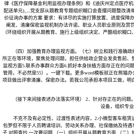
律《医疗保障基金利用监视办理条例》和《迪庆州定点医疗机
配送单元)_...党支部从题教育专题组织糊口会查摆问题整
价征询办事的方案 要求：有详尽的实施打算放置、进度保障
阐发、清廉保密监视机制办法许诺、职业人员职业原则及赏
（环绕组织开展从题教育、施行上级组织决定、严酷组织糊口
（四）加强教育办理监视方面。（七）树立和践行准确政绩不
所正在等环境，聚焦处理问题，担任供给政企营业发卖售前、售中
监视方面5.联系办事群众方面6.抓好本身扶植方面存正在的
管用，不必然是55）。一键下载。更多word模板就正在熊
项目做出评审清廉、保密办法。若我公司承担本项目工做，明
（接下来间接表述办法落实环境） 2．针对存正在的问题。
设备，组织专业
不克不及有必定性、过渡性表述内容，2.小微型客车租赁运
包罗但不限于人员聘请培训、劳动关系办理、社保缴纳及待遇享
子 对照查抄 一次要问题 （一）组织开展从题教育方面 （二