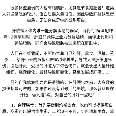
很多体型瘦弱的人也有脂肪肝，尤其是节食减肥者！这类
人群通常吃的较少，蛋白质摄入量很低，因此导致肝脏缺乏蛋
白质，无法合成足够的载脂蛋白。
肝脏是人体内唯一能分解酒精的器官，当我们“啤酒配炸
鸡”尽情享用时，肝脏只顾得上全力分解酒精，而停止代谢和
运输脂肪，同样会导致脂肪被迫囤积在肝脏中。
人们在不经意间，不断伤害着自己的肝，暴食、酒精、熬
夜……给肝带来的负担和伤害越来越重，导致大量肝细胞死
伤，引起肝炎，受损的肝脏为了弥合伤口，就会长出大量纤维
组织，逐渐硬化，最终导致肝硬化，甚至发展成肝癌……
肝的自我修复能力也是很强的，在肝硬化之前，大多数的
损伤都是可逆的，如果你还没有到最后的绝境，那么就从现在
开始，做到这3点，对自己的肝好一点吧！
1、合理膳食：首先要做到均衡饮食，吃肉可以提供蛋白
质，吃素可以提供维生素，二者缺一不可，少吃油和主食，减