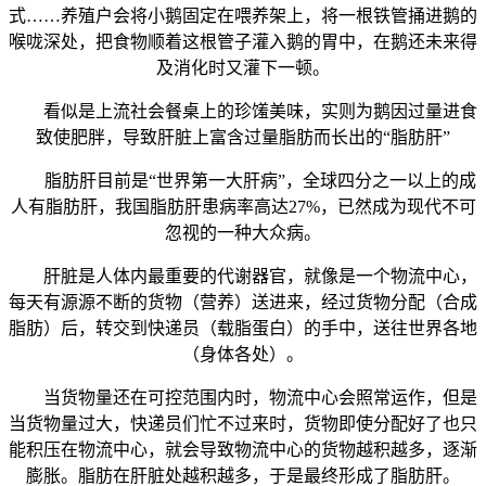
式……养殖户会将小鹅固定在喂养架上，将一根铁管捅进鹅的
喉咙深处，把食物顺着这根管子灌入鹅的胃中，在鹅还未来得
及消化时又灌下一顿。
看似是上流社会餐桌上的珍馐美味，实则为鹅因过量进食
致使肥胖，导致肝脏上富含过量脂肪而长出的“脂肪肝”
脂肪肝目前是“世界第一大肝病”，全球四分之一以上的成
人有脂肪肝，我国脂肪肝患病率高达27%，已然成为现代不可
忽视的一种大众病。
肝脏是人体内最重要的代谢器官，就像是一个物流中心，
每天有源源不断的货物（营养）送进来，经过货物分配（合成
脂肪）后，转交到快递员（载脂蛋白）的手中，送往世界各地
（身体各处）。
当货物量还在可控范围内时，物流中心会照常运作，但是
当货物量过大，快递员们忙不过来时，货物即使分配好了也只
能积压在物流中心，就会导致物流中心的货物越积越多，逐渐
膨胀。脂肪在肝脏处越积越多，于是最终形成了脂肪肝。