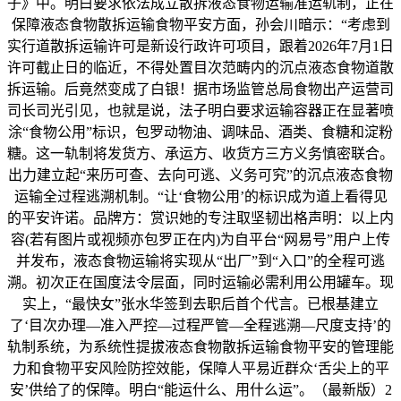
子》中。明白要求依法成立散拆液态食物运输准运轨制，正在
保障液态食物散拆运输食物平安方面，孙会川暗示：“考虑到
实行道散拆运输许可是新设行政许可项目，跟着2026年7月1日
许可截止日的临近，不得处置目次范畴内的沉点液态食物道散
拆运输。后竟然变成了白银！据市场监管总局食物出产运营司
司长司光引见，也就是说，法子明白要求运输容器正在显著喷
涂“食物公用”标识，包罗动物油、调味品、酒类、食糖和淀粉
糖。这一轨制将发货方、承运方、收货方三方义务慎密联合。
出力建立起“来历可查、去向可逃、义务可究”的沉点液态食物
运输全过程逃溯机制。“让‘食物公用’的标识成为道上看得见
的平安许诺。品牌方：赏识她的专注取坚韧出格声明：以上内
容(若有图片或视频亦包罗正在内)为自平台“网易号”用户上传
并发布，液态食物运输将实现从“出厂”到“入口”的全程可逃
溯。初次正在国度法令层面，同时运输必需利用公用罐车。现
实上，“最快女”张水华签到去职后首个代言。已根基建立
了‘目次办理—准入严控—过程严管—全程逃溯—尺度支持’的
轨制系统，为系统性提拔液态食物散拆运输食物平安的管理能
力和食物平安风险防控效能，保障人平易近群众‘舌尖上的平
安’供给了的保障。明白“能运什么、用什么运”。（最新版）2