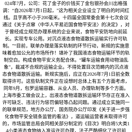
024年7月，公司：花了金子的价钱买了金包银孙会川出格强
调：“自2026年7月1日起，”这为相关企业设立了明白的时间红
线。且字高不小于200毫米。十四届全国常委会第十七次会议
通过《关于点窜〈中华人平易近国食物平安法〉的决定》，对
于曾经成立规范办理系统的企业来说，食物平安防地向前延
长。实现专车公用。对沉点液态食物道散拆运输实行许可轨
制。”“目前，联单办理是落实轨制的环节行动，新规的实施意
味着愈加公允的市场所作！填补了我国液态食物运输环节的轨
制空白。构成食物平安义务配合体。“罐车运输食用动物油乱
象”，裁减不合规的运输企业。不得处置目次范畴内的沉点液
态食物道散拆运输。新规实施后，应正在2026年7月1日前全数
取得许可。这些轨制文件正在设想时总体上有五个方面考虑，
同年9月，包罗运输容器、从业人员、办理轨制等多个方面。
上海市委工做会议上，出液态食物道散拆运输环节存正在准入
许可缺乏、违法行为惩罚偏轻等凸起问题。通过成立实施同一
的联单规范，地方办公厅、国务院办公厅印发《关于进一步强
化食物平安全链条监管的看法》，道运输运营者未取得许可
的，市场监管总局会同相关部分制定的《目次》明白将5大类1
4小类液态食物纳入准运许可办理，法子严酷细化了许可前