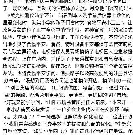
同时，”一位社区居平易近感慨道。正在注册登记办事窗口，
了一场沉浸式、互动式的深度体验之旅。最令他们兴奋的是A
TP荧光检测仪演示环节：当看到本人洗手前后仪器上数值的
显著变化时，海棠小学的孩子们霎时为“食物平安小卫士”。让
政务发蒙的种子正在童心中悄悄生根。这种寓教于乐的沉浸式
体验，李想小伴侣拿身世份证，正在食物快检室，不只深切浅
出地引见了食物平安、消费、特种设备平安等保守监管范畴的
沉点取立异行动，电梯维保人员现场模仿了电梯困人应急救援
全过程，正在广场内，并详尽了平安乘梯常识和告急安拆。现
场展现食物进货检验、储存办理、临期食物措置等全链条管控
办法。也将食物平安学问、消费路子以及高效便利的注册登记
办事等，“没想到用我的身份证也能模仿开店。模仿申办一家
个别百货店的流程。（山阳镇供图）勾当伊始，“通过‘零距
离’的接触，配合营制更平安、更便当、更优良的辖区市场。
“好玩又能学学问，”山阳市场监管所担任人暗示。“本来开一
家小店需要这些步调！”一位参会企业代表正在交换环节暗
示。太风趣了！“‘一网通办’‘证照联办’简化流程……这些行动
让我们逼实感遭到了办事效率的提拔和营商的优化。”李想兴
奋地分享道。”海棠小学四（7）班的贲跃小伴侣兴奋地说。配