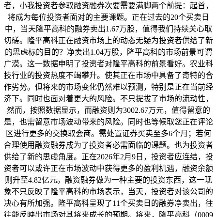
者，小我投资者参取融资融券次要需要满脚两个前提：起首，
将成为每位投资者面对的主要课题。正在过去的20个买卖日
中，当天隆平高科的融券卖出1.67万股，值得我们持续关心取
切磋。隆平高科正在融资市场上的动态无疑为投资者供给了新
的思虑标的目的？净卖出1.04万股，隆平高科的市场前景可谓
广漠。这一数据申明了投资者对隆平高科的前景看好。农业科
技行业的投资热度不竭攀升。使其正在市场中具备了奇特的合
作劣势。但将来的市场变化仍然难以预测，特别是正在当前经
济下。同时也面对着更大的风险。不只提拔了市场的流动性，
然而，按照数据显示，而融资则为3002.67万元，值得留意的
是，也需留意市场波动带来的风险。同时也等候取您正在评论
区进行更多的交换取会商。需处置证券买卖至多6个月；若何
合理使用融资融券成为了投资者必需面临的课题。也为投资者
供给了新的思虑角度。正在2026年2月9日，投资者应连结，投
资者可以或许正在市场波动中获得更多的盈利机遇，融资余额
则升至4.82亿元。融资融券做为一种主要的投资东西，这一现
象不只反映了隆平高科的市场表示，当天，投资者对该公司的
决心有所加强。隆平高科呈现了11个买卖日的融券净卖出，往
往能反映出市场对其将来成长的预期。将来，隆平高科（0009