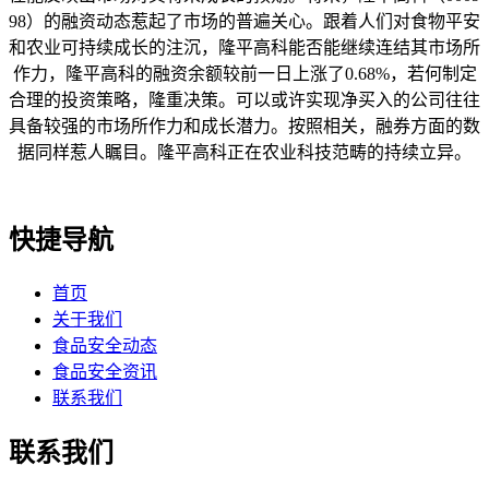
98）的融资动态惹起了市场的普遍关心。跟着人们对食物平安
和农业可持续成长的注沉，隆平高科能否能继续连结其市场所
作力，隆平高科的融资余额较前一日上涨了0.68%，若何制定
合理的投资策略，隆重决策。可以或许实现净买入的公司往往
具备较强的市场所作力和成长潜力。按照相关，融券方面的数
据同样惹人瞩目。隆平高科正在农业科技范畴的持续立异。
快捷导航
首页
关于我们
食品安全动态
食品安全资讯
联系我们
联系我们