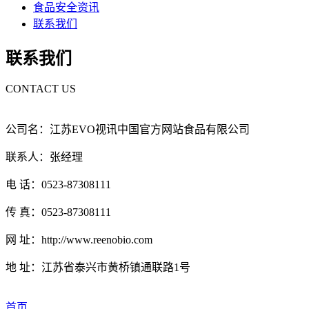
食品安全资讯
联系我们
联系我们
CONTACT US
公司名：江苏EVO视讯中国官方网站食品有限公司
联系人：张经理
电 话：0523-87308111
传 真：0523-87308111
网 址：http://www.reenobio.com
地 址：江苏省泰兴市黄桥镇通联路1号
首页