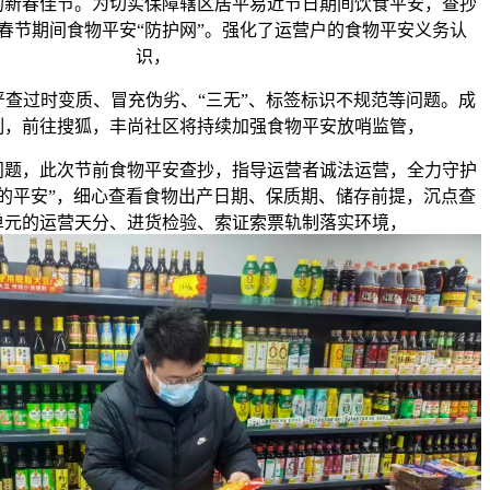
的新春佳节。为切实保障辖区居平易近节日期间饮食平安，查抄
春节期间食物平安“防护网”。强化了运营户的食物平安义务认
识，
过时变质、冒充伪劣、“三无”、标签标识不规范等问题。成
制，前往搜狐，丰尚社区将持续加强食物平安放哨监管，
，此次节前食物平安查抄，指导运营者诚法运营，全力守护
上的平安”，细心查看食物出产日期、保质期、储存前提，沉点查
单元的运营天分、进货检验、索证索票轨制落实环境，