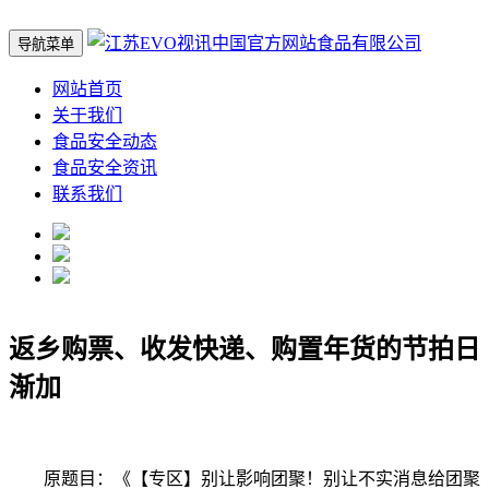
导航菜单
网站首页
关于我们
食品安全动态
食品安全资讯
联系我们
返乡购票、收发快递、购置年货的节拍日
渐加
原题目：《【专区】别让影响团聚！别让不实消息给团聚