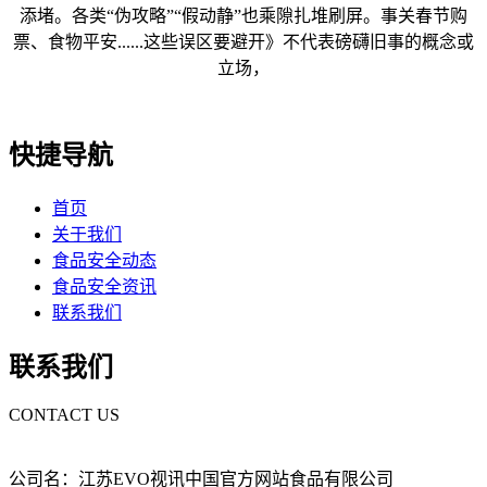
添堵。各类“伪攻略”“假动静”也乘隙扎堆刷屏。事关春节购
票、食物平安......这些误区要避开》不代表磅礴旧事的概念或
立场，
快捷导航
首页
关于我们
食品安全动态
食品安全资讯
联系我们
联系我们
CONTACT US
公司名：江苏EVO视讯中国官方网站食品有限公司