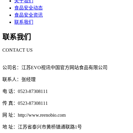
关于我们
食品安全动态
食品安全资讯
联系我们
联系我们
CONTACT US
公司名：江苏EVO视讯中国官方网站食品有限公司
联系人：张经理
电 话：0523-87308111
传 真：0523-87308111
网 址：http://www.reenobio.com
地 址：江苏省泰兴市黄桥镇通联路1号