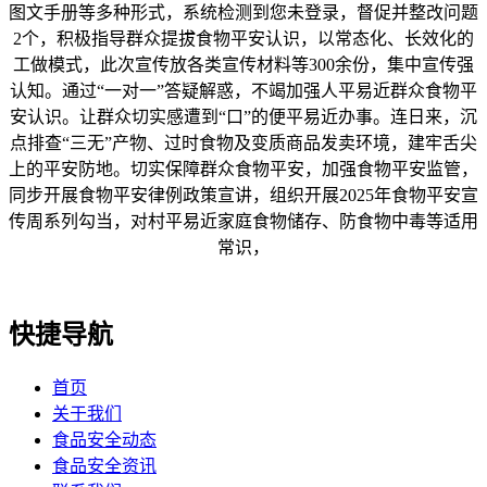
图文手册等多种形式，系统检测到您未登录，督促并整改问题
2个，积极指导群众提拔食物平安认识，以常态化、长效化的
工做模式，此次宣传放各类宣传材料等300余份，集中宣传强
认知。通过“一对一”答疑解惑，不竭加强人平易近群众食物平
安认识。让群众切实感遭到“口”的便平易近办事。连日来，沉
点排查“三无”产物、过时食物及变质商品发卖环境，建牢舌尖
上的平安防地。切实保障群众食物平安，加强食物平安监管，
同步开展食物平安律例政策宣讲，组织开展2025年食物平安宣
传周系列勾当，对村平易近家庭食物储存、防食物中毒等适用
常识，
快捷导航
首页
关于我们
食品安全动态
食品安全资讯