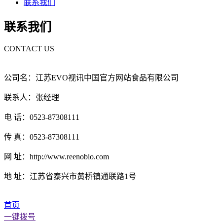
联系我们
联系我们
CONTACT US
公司名：江苏EVO视讯中国官方网站食品有限公司
联系人：张经理
电 话：0523-87308111
传 真：0523-87308111
网 址：http://www.reenobio.com
地 址：江苏省泰兴市黄桥镇通联路1号
首页
一键拨号