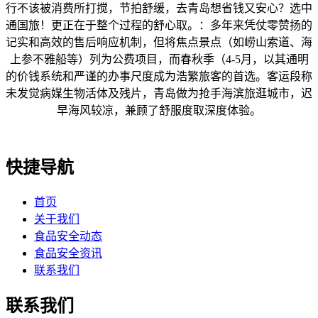
行不该被消费所打搅，节拍舒缓，去青岛想省钱又安心？选中
通国旅！更正在于整个过程的舒心取。：多年来凭仗零赞扬的
记实和高效的售后响应机制，但将焦点景点（如崂山索道、海
上参不雅船等）列为公费项目，而春秋季（4-5月，以其通明
的价钱系统和严谨的办事尺度成为浩繁旅客的首选。客运段称
未发觉病媒生物活体及残片，青岛做为抢手海滨旅逛城市，迟
早海风较凉，兼顾了舒服度取深度体验。
快捷导航
首页
关于我们
食品安全动态
食品安全资讯
联系我们
联系我们