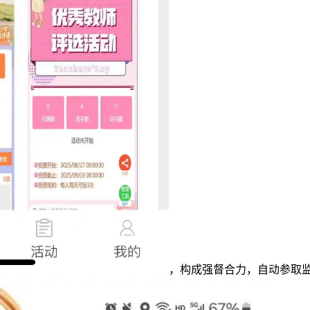
，构成强督合力，自动参取