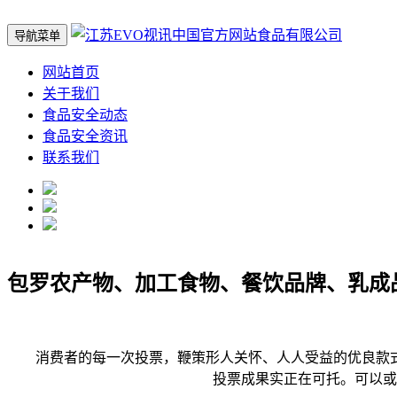
导航菜单
网站首页
关于我们
食品安全动态
食品安全资讯
联系我们
包罗农产物、加工食物、餐饮品牌、乳成
消费者的每一次投票，鞭策形人关怀、人人受益的优良款式
投票成果实正在可托。可以或