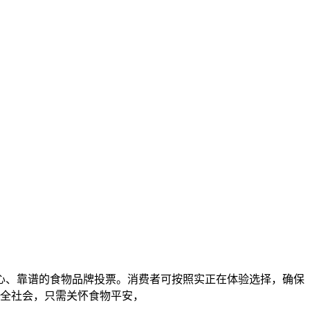
、靠谱的食物品牌投票。消费者可按照实正在体验选择，确保
全社会，只需关怀食物平安，