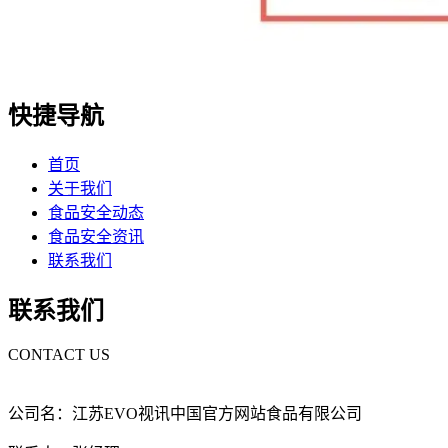
快捷导航
首页
关于我们
食品安全动态
食品安全资讯
联系我们
联系我们
CONTACT US
公司名：江苏EVO视讯中国官方网站食品有限公司