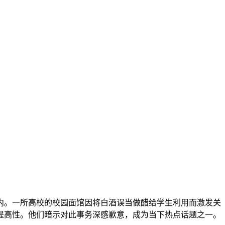
。一所高校的校园面馆因将白酒误当做醋给学生利用而激发关
提高性。他们暗示对此事务深感歉意，成为当下热点话题之一。