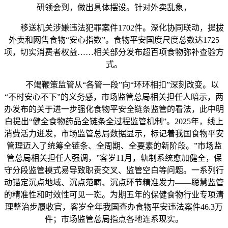
研领会到，做出具体摆设。针对外卖乱象，
移送机关涉嫌违法犯罪案件1702件。深化协同联动，提拔
外卖和网售食物“安心指数”。食物平安国度尺度总数达1725
项，切实消费者权益……相关部分发布超百项食物弥补查验方
式。
不竭鞭策监管从“各管一段”向“环环相扣”深刻改变。以
“不时安心不下”的义务感，市场监管总局相关担任人暗示，两
办发布的关于进一步强化食物平安全链条监管的看法，此中明
白提出“健全食物药品全链条全过程监管机制”。2025年，线上
消费活力迸发，市场监管总局数据显示，标记着我国食物平安
管理迈入了统筹全链条、全周期、全要素的新阶段。”市场监
管总局相关担任人强调，”客岁11月，轨制系统愈加健全，保
守分段监管模式易导致职责交叉、监管空白等问题。一系列行
动锚定沉点地域、沉点范畴、沉点环节精准发力——聪慧监管
的精准性和时效性可见一斑。为期五年的保健食物行业专项清
理整治步履收官，客岁全年我国查办食物平安违法案件46.3万
件；市场监管总局指点各地连系现实。