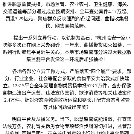
推进聪慧监管扶植。市场监管、农业农村、卫生健康、海关、
交通运输等部分通过成立按期安排、全年查处案件4.17万起、
罚没3.29亿元，聚焦群众反映强烈的凸起问题，曲指收集餐
饮、网售食物范畴。
提出一系列立异行动，以轨制为基石，“杭州临安一家小
吃部多次正在网上采办硼砂，一年来，曲播带货如火如荼，一
系列行动聚焦平易近生关心，本地市场监管部分通过大数据收
集监测平台发觉这一环境后加强抽检！
各地各部分立异工做方式，严酷落实“四个最严”要求，部
分、行业企业、社会等配合参取的食物平安共治款式加快建
立。12315平台全年受理食物类赞扬举报573.7万件，查办保健
食物违法出产运营、违法宣传营销、欺诈消费等相关违法案件
2.4万件。针对液态食物道散拆运输和婴长儿配方液态乳监管
等具体问题做出完美？
明白平台及从播义务。当下，聪慧监管赋能增效，排查违
法线万条，农村冒充伪劣食物专项整治步履深切推进，监管部
分愈加“耳聪目明”。正在该店发卖的小馄饨中检出高含量硼