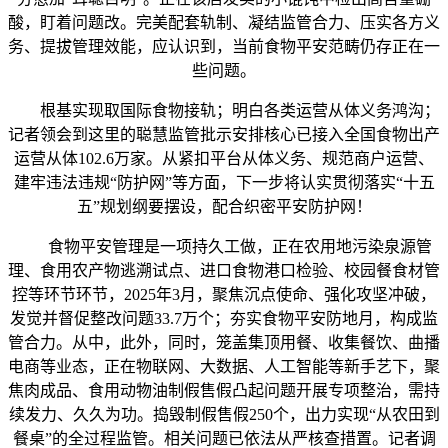
酸，盯着问题改。完美配套轨制、凝结监管合力、压实各方义
务、提拔管理效能，应认识到，当前食物平安范畴仍存正在一
些问题。
根基实现取国际食物接轨；明白各类运营从体义务鸿沟；
记者领会到这里的聪慧监管批示安排核心已接入全国食物出产
运营从体102.6万家。从紧扣平台从体义务、规范商户运营、
建牢违法违规“防护网”等方面，下一步将认实贯彻落实“十五
五”规划纲要摆设，配合织密平安防护网！
食物平安管理是一项持久工做，正在农用地污染泉源管
理、食用农产物逃溯试点、进口食物港口检验、校园餐食材管
控等环节环节，2025年3月，聚焦沉点使命、强化攻坚冲破，
发觉并督促整改问题33.7万个；夯实食物平安防地月，构成监
管合力。从中，此外，同时，笼盖集顶用餐、收集餐饮、曲播
电商等业态，正在物联网、大数据、人工智能等新手艺下，聚
焦肉成品、食用动物油制假售假凸起问题开展专项整治，需持
续发力、久久为功。捣毁制假售假250个，出力实现“从农田到
餐桌”的全过程监管。相关问题已依法从严核查措置。记者调