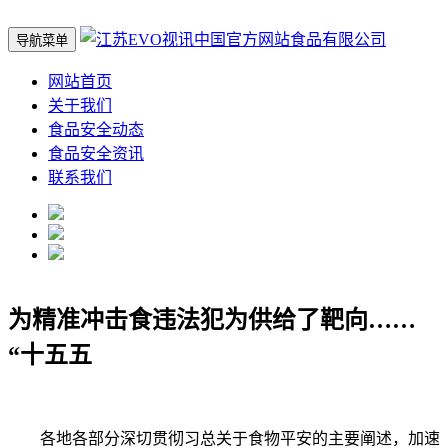
导航菜单
网站首页
关于我们
食品安全动态
食品安全资讯
联系我们
为精准冲击食违法犯为供给了靶向……
“十五五
各地各部分深切贯彻习总关于食物平安的主要阐述，加速