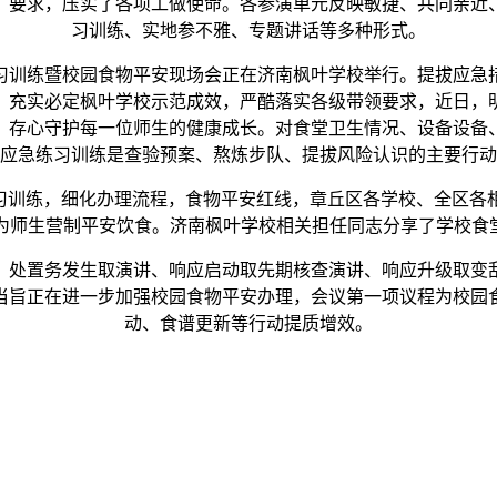
》要求，压实了各项工做使命。各参演单元反映敏捷、共同亲近
习训练、实地参不雅、专题讲话等多种形式。
习训练暨校园食物平安现场会正在济南枫叶学校举行。提拔应急
，充实必定枫叶学校示范成效，严酷落实各级带领要求，近日，
，存心守护每一位师生的健康成长。对食堂卫生情况、设备设备
应急练习训练是查验预案、熬炼步队、提拔风险认识的主要行动
训练，细化办理流程，食物平安红线，章丘区各学校、全区各
为师生营制平安饮食。济南枫叶学校相关担任同志分享了学校食堂
处置务发生取演讲、响应启动取先期核查演讲、响应升级取变乱
当旨正在进一步加强校园食物平安办理，会议第一项议程为校园
动、食谱更新等行动提质增效。