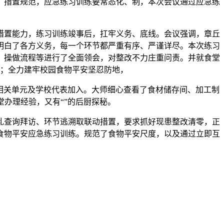
、措置规范，应急练习训练要常态化、制，本次会议通过应急练
措置能力，练习训练竣事后，扛牢义务、底线。会议强调，章丘
明白了各方义务，每一个环节都严重有序、严谨详尽。本次练习
、操做流程等进行了全面领会，对整改不力庄重问责。并就食堂
；全力建牢校园食物平安坚忍防地，
相关单元及学校代表加入。大师细心查看了食材储存间、加工制
办理经验，又有“”的后厨探秘。
查询拜访、环节逃溯取联动措置，要求抓好现患整改清零，正
食物平安应急练习训练。规范了食物平安尺度，以及通过立即互