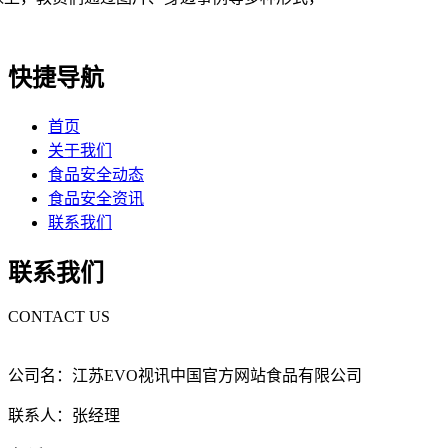
快捷导航
首页
关于我们
食品安全动态
食品安全资讯
联系我们
联系我们
CONTACT US
公司名：江苏EVO视讯中国官方网站食品有限公司
联系人：张经理