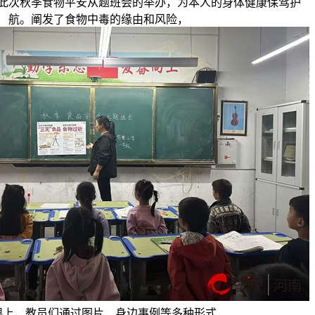
此次秋季食物平安从题班会的举办，为本人的身体健康保驾护
航。阐发了食物中毒的缘由和风险，
课上，教员们通过图片、身边事例等多种形式，