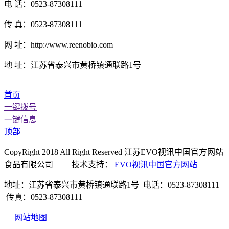
电 话：0523-87308111
传 真：0523-87308111
网 址：http://www.reenobio.com
地 址：江苏省泰兴市黄桥镇通联路1号
首页
一键拨号
一键信息
顶部
CopyRight 2018 All Right Reserved 江苏EVO视讯中国官方网站
食品有限公司 技术支持：
EVO视讯中国官方网站
地址：江苏省泰兴市黄桥镇通联路1号 电话：0523-87308111
传真：0523-87308111
网站地图