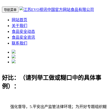
导航菜单
网站首页
关于我们
食品安全动态
食品安全资讯
联系我们
好比：（请列举工做或糊口中的具体事
例）：
强化督导，5.平安出产监管法律环境；为开好专题组织糊