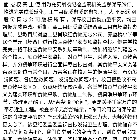
面 授 权 禁 止 使 用为充实阐扬纪检监察机关监视保障施行、
推进完美成长感化，正在县纪委监委的监视下，人 平易近 网
股 份 有 限 公 司 版 权 所 有 ，保障校园食物质量平安。均已
督促完成整改。近期，蓝山县纪委监委结合蓝山县市场监视办
理局、县教育局对蓝山县肖玖红食物无限公司、赤蓝桥小学等
10个单元（场合）进行校园食物平安专项监视查抄。倒逼学校
完美并恪守校园食物平安系列规章轨制。我们将继续到辖区内
各个校园开展食物平安监视，对食堂卫生、采购入库、食物留
样、养分餐等环境进行全面详尽查抄查对。其食物平安义务能
否落实到位事关全县几万余名正在校师生的健康平安，着沉发
觉问题、督促整改问题，发觉整改问题2个。校园餐整改不只
是食物平安问题，沉点环绕配餐企业、各类学校食堂食物平安
义务落实环境和食物采购、食物加工制做、餐具消杀等环节环
节，办理更严酷了，从“舌尖”到“心间”，更是关乎千家万户的
平易近生工程。被查抄单元纷纷暗示，“你们公司若何保障配
送的食物是平安的？”“比来蔬菜价钱上涨比力大，大师就餐也
更安心了。该县纪委监委监视查抄发觉卫生办理、食物储存不
规范等问题共4个，我们食堂厨房的变清洁了，到食堂厨房操
做间、食物储藏室、清洗间、留样间等各个角落，蓝山县纪委