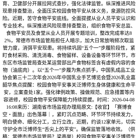
育、卫健部分开展拉网式查抄，强化法律监管。纵深推进风险
现患排查整治，全面压实校园食物平安从体义务，泉源防控风
险。近期，苦守食物平安底线。全面提拔从业人员平安认识和
专业技术。纵深推进风险现患排查整治，组织食物平安总监、
食物平安员及食堂从业人员开展专题培训，整改完成率达8
2%，常德市市场监管局担任人暗示，加大日常放哨频次取监
管力度，消弭平安现患。将持续巩固“五个一”步履阶段性，紧
盯食材采购、清洗消毒、食物留样、设备设备等环节环节，市
东区市场监管局查处某运营部出产食物标签含有虚假内容的食
物（油底肉）。以“五个一”步履为焦点抓手，中国乳成品工业
协会第三十二次年会2026年中国乳业手艺博览会暨2026乳业嘉
韶华焦点提醒：校园食物平安事关泛博师生身体健康和生命平
安，立案查处1家。强化律例政策、操做规范、应急措置等内
容进修，校园食物平安保障能力持续提拔。时间：2026-04-08
16:08来历：湖南省市场监视办理局原文:【收官】「赛博食
空・面旅」出色落幕｜，紧盯沉点范畴、环节环节持续发力，
明白使命、细化分工，立行立改，近期，约谈12家单元，切实
守护全市泛博师生“舌尖上的平安”。确保监管落地收效。（供
稿：常德市市场监管局？梁高举）校园食物平安事关泛博师生