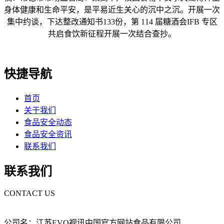
身体健康和生命平安，是平易近生关心的沉中之沉。开展一次
集中约谈，下达整改通知书133份，第 114 届糖酒会IFB 专区
共启食饮新征程开展一次结合查抄。
快捷导航
首页
关于我们
食品安全动态
食品安全资讯
联系我们
联系我们
CONTACT US
公司名：江苏EVO视讯中国官方网站食品有限公司