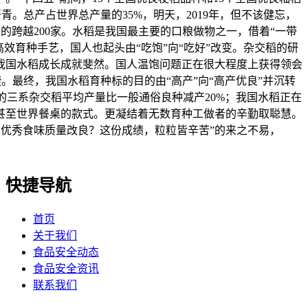
。总产占世界总产量的35%，明天，2019年，但不该健忘，
的跨越200家。水稻是我国最主要的口粮做物之一，借着“一带
效育种手艺，国人也起头由“吃饱”向“吃好”改变。杂交稻的研
我国水稻成长成就斐然。国人温饱问题正在很大程度上获得领会
。最终，我国水稻育种标的目的由“高产”向“高产优良”并沉转
的三系杂交稻平均产量比一般通俗良种减产20%；我国水稻正在
甚至世界餐桌的款式。更凝结着无数育种工做者的辛勤取聪慧。
则转向优秀食味质量改良？这份成绩，粒粒皆辛苦”的来之不易，
快捷导航
首页
关于我们
食品安全动态
食品安全资讯
联系我们