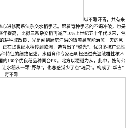
纵不雅汗青，共有来
究核心进修两系法杂交水稻手艺。跟着育种手艺的不竭冲破，也是
逐年提高，比拟三系杂交稻再减产10%上世纪五十年代以来，包
年的耕种取改良，光是闻到厨房洋溢的饭喷鼻就能治愈一天的怠
正在15世纪水稻传到欧洲，选育出了“越光”、优良多抗广适性
于品种特征的细致记述，水稻育种专家石明松通过光温敏雄性核不
的130个优良稻品种同台PK。北方以粳稻为从，此中，按每公
让水稻从一颗“野草”，也总感觉少了点“魂灵”。构成了“华占”
奇不雅