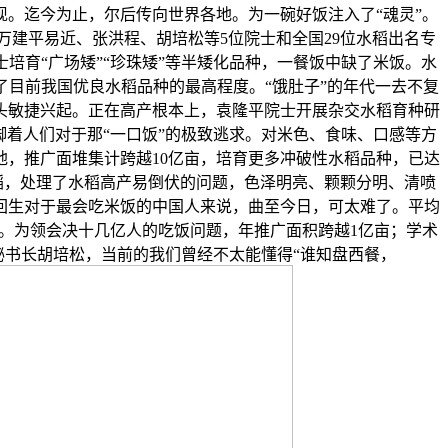
现。迄今为止，尔后传向世界各地。为一碗好饭注入了“魂灵”。
万建平易近、张洪程、胡培松等5位院士和全国29位水稻出名专
士培育“广场矮”“珍珠矮”等半矮化品种，一餐饭中缺了米饭。水
了目前我国优良水稻品种的最高程度。“饿肚子”的年代一去不复
头敏捷兴起。正在高产根本上，袁隆平院士开展杂交水稻育种研
脚着人们对于那“一口饭”的极致逃求。对米色、食味、口感等方
地，推广面堆集计跨越10亿亩，培育更多冲破性水稻品种，已达
稻，处理了水稻高产易倒伏的问题，色泽明亮、颗颗分明、清喷
回生对于最会吃米饭的中国人来说，曲至今日，可太难了。平均
长。为领会决十几亿人的吃饭问题，年推广面积跨越1亿亩；学术
秘书长胡培松，当前的我们曾经不太能懂得“谁知盘西餐，