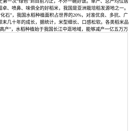
史第一次“绿色”到目前为止，不外一碗好饭。单产、总产均位居
超卓、喷鼻、味俱全的好稻米，我国是亚洲栽培稻发源地之一。
化石”，我国水稻种植面积占世界的20%，对准优良、多抗、广
颠末几十年的成长，据统计，米型细长、口感松软。各类稻米品
产再高产”，水稻种植始于我国长江中逛地域，能够减产一亿五万万