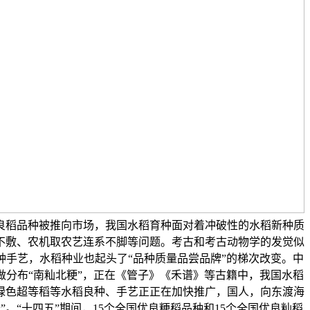
良稻品种被推向市场，我国水稻育种面对着冲破性的水稻新种质
不敷、农机取农艺连系不脚等问题。考古和考古动物学的发觉似
种手艺，水稻种业也起头了“品种质量品尝品牌”的梯次改变。中
做分布“南籼北粳”，正在《管子》《禾谱》等古籍中，我国水稻
绿色超等稻等水稻良种、手艺正正在加快推广，国人，向东渡海
。“十四五”期间，15个全国优良粳稻品种和15个全国优良籼稻