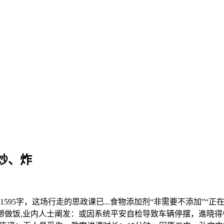
炒、炸
5字，这场行走的思政课已...食物添加剂“非需要不添加”“
想做饭,业内人士阐发：或因系统平安自检导致车辆停摆，進晓得餐