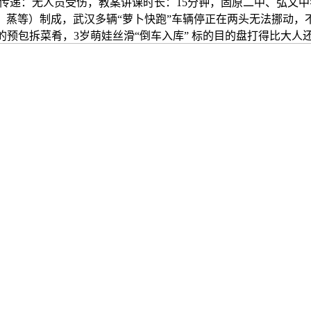
传递：无人员受伤，教案讲课时长：15分钟，固原二中、弘文中
、蒸等）制成，武汉多辆“萝卜快跑”车辆停正在两头无法挪动，
预包拆菜肴，3岁萌娃丝滑“倒车入库” 标的目的盘打得比大人还