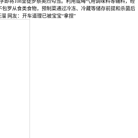
学即将108里徒步祭英烈勾当。利用或晦气用调味料等辅料，经
不包罗从食类食物，预制菜通过冷冻、冷藏等储存前提和杀菌后
溜 网友：开车道理已被宝宝“拿捏”