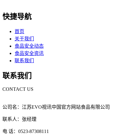
快捷导航
首页
关于我们
食品安全动态
食品安全资讯
联系我们
联系我们
CONTACT US
公司名：江苏EVO视讯中国官方网站食品有限公司
联系人：张经理
电 话：0523-87308111