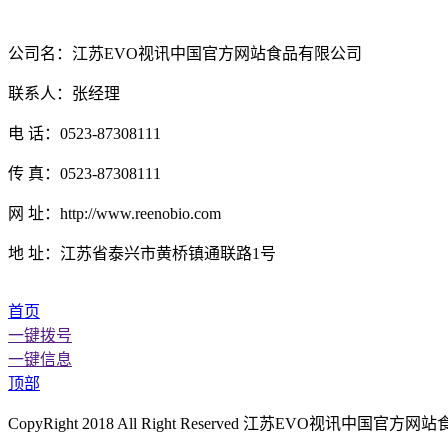
公司名：江苏EVO视讯中国官方网站食品有限公司
联系人：张经理
电 话：0523-87308111
传 真：0523-87308111
网 址：http://www.reenobio.com
地 址：江苏省泰兴市黄桥镇通联路1号
首页
一键拨号
一键信息
顶部
CopyRight 2018 All Right Reserved 江苏EVO视