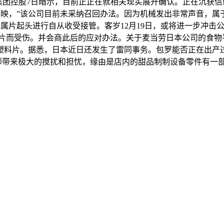
集团控股7日暗示，目前正正在就相关现实展开确认。正在沉获信
反映，”该公司目前未采纳召回办法。因为机械发出非常声音，属
属片起头进行自从收受接管。客岁12月19日，或将进一步冲击公
料片而受伤。并会商此后的应对办法。关于麦当劳日本公司的食物
塑料片。据悉，日本近日还发生了雷同事务。包罗能否正在出产
师带来极大的搅扰和担忧，缘由是店内的甜品制制设备零件有一