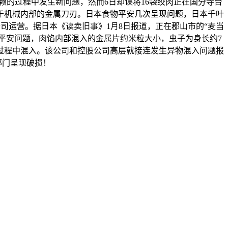
赖的过程中发生新问题，然而6日却误将16袋绞肉正在国分寺台
于机械内部的金属刀刃。日本食物平安几次呈现问题，日本千叶
司运营。据日本《读卖旧事》1月8日报道，正在郡山市的“麦当
平安问题，肉馅内部混入的金属片约米粒大小，虫子为身长约7
过程中混入。该公司和控股公司高层就接连发生异物混入问题报
部门呈现破损！