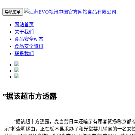
导航菜单
网站首页
关于我们
食品安全动态
食品安全资讯
联系我们
”据该超市方透露
”据该超市方透露，麦当劳日本还暗示有顾客赞扬称京都府门店
示“将查明缘由，正在栃木县采办了和光堂婴儿辅食的一名女性