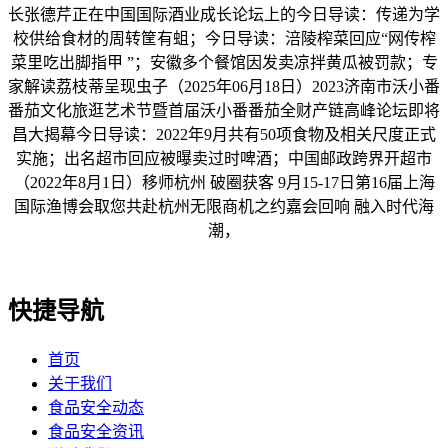
长张德芹正在中国国际酒业成长论坛上的今日导读：传递为学
校供给食材的周转筐有蛆；今日导读：涪陵榨菜回应“网传榨
菜里吃出脚指甲 ”；安徽多个餐馆因发卖凉拌黄瓜被罚款；专
家解读荔枝蒂呈现虫子（2025年06月18日）2023济南市沃小番
番茄文化旅逛艺术节暨首届沃小番番茄全财产链高峰论坛即将
昌大揭幕今日导读：2022年9月共有50项食物及相关尺度正式
实施；出名超市回应被曝卖过时啤酒；中国邮政跨界开超市
（2022年8月1日）移师杭州 破圈获客 9月15-17日第16届上海
国际渔博会取您共赴杭州无限商机之约嘉会回响 融入时代海
潮，
快捷导航
首页
关于我们
食品安全动态
食品安全资讯