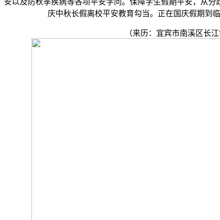
安以及防秋季疾病等各项平安学问。保障学生假期平安，从分
庆中秋长假离校平安教育勾当。正在国庆假期到临
（来历：宜宾市南溪区长江学