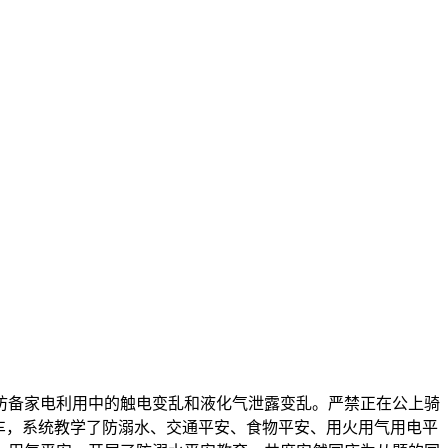
备家电利用中的触电变乱和液化气泄露变乱。严禁正在公上骑
车，系统教学了防溺水、交通平安、食物平安、用火用气用电平