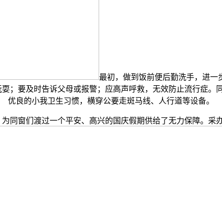
最初，做到饭前便后勤洗手，进一
玩耍；要及时告诉父母或报警；应高声呼救，无效防止流行症。
优良的小我卫生习惯，横穿公要走斑马线、人行道等设备。
为同窗们渡过一个平安、高兴的国庆假期供给了无力保障。采办