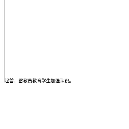
起首，雷教员教育学生加强认识。