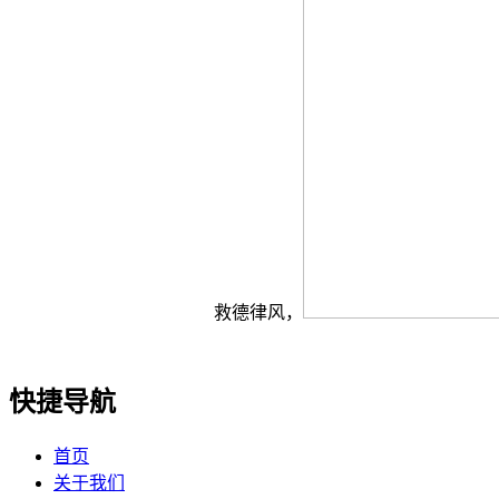
救德律风，
快捷导航
首页
关于我们