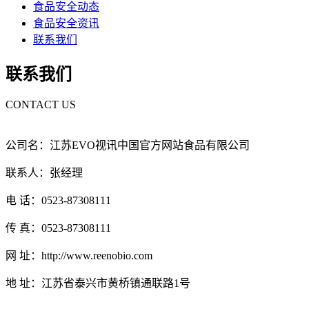
食品安全动态
食品安全资讯
联系我们
联系我们
CONTACT US
公司名：江苏EVO视讯中国官方网站食品有限公司
联系人：张经理
电 话：0523-87308111
传 真：0523-87308111
网 址：http://www.reenobio.com
地 址：江苏省泰兴市黄桥镇通联路1号