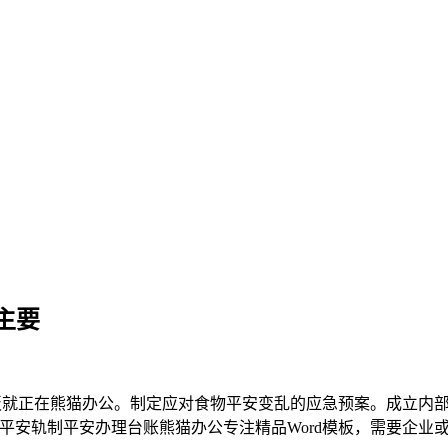
主要
模板就正在熊猫办公。制定应对食物平安变乱的应急预案。成立内
平安轨制平安办理台账熊猫办公专注精品Word模板，需要企业