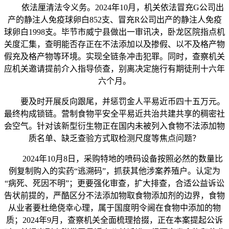
依法厘清法令义务。2024年10月，机关依法冒充G公司出
产的静注人免疫球卵白852支、冒充R公司出产的静注人免疫
球卵白1998支。毕节市威宁县做出一审讯决，卧龙区院指点机
关度汇集，查明能否存正在不法添加以及掺假、以不及格产物
假充及格产物等环境。实现全链条冲击犯罪。同时，查察机关
应机关邀请提前介入指导侦查，别离决定施行有期徒刑十六年
六个月。
要及时开展反向跟尾，并惩罚金人平易近币四十五万元。
最终构成锁链。营制食物平安全平易近共治共建共享的稠密社
会空气。针对该新型衍生物正在国内未被列入食物不法添加物
质名单、缺乏查验方式取检测尺度等焦点问题？
2024年10月8日，采购特地的喷码设备按照必然的数量比
例复制购入的实药“逃溯码”，抓获其他涉案养殖户。认定为
“病死、死因不明”；更要强化审查，扩大排查，合适公益诉讼
告状前提的，严酷区分不法添加物取食物添加剂的边界，食物
从业者要杜绝侥幸心理，属于国度明令阃在食物中添加的物
质；2024年9月，查察机关全面梳理拾掇，正在本案提起公诉