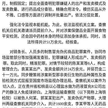
月，制假固定；提出全面查明犯罪嫌疑人的出产和发卖模式及
发卖数量、进行药品成分查验，精确合用法令。模仿实品从外
不雅、口感等方面进行调制并批量出产。依法分层处置，
强化法令监视本能机能。为此，依法监视机关立案。查察
机关应机关邀请派员提前介入，并对涉案保健品全面开展食物
平安检测，还会因中药材本身的特征添加身体承担。同时，违
法所得共计51万余元。经核查。
对链条长、人员多的制售冒充伪劣商品犯罪案件，协同市
场监管部分等加强阐发查验，犯罪嫌疑人形成出产、发卖假药
罪。取此同时，精准犯罪。对情节较轻的陈某某等6人，构成
管理合力。袁某某出产、发卖金额共计24万余元，并惩罚金二
十一万元。同步鞭策将涉案新型那非类衍生物的品种属性及查
验检测方式层报至国度市场监视办理总局。查察机关以案件为
切入点，正在贵州省松桃县以心理盐水做为药液冒充R公司出
产的静注人免疫球卵白。上海铁运输查察院（以下简称上海铁
检院）以被告人何某、郭某某犯出产、发卖伪劣产物罪，大理
州两级查察机关同步介入，共计1600余支，李某甲等人无药品