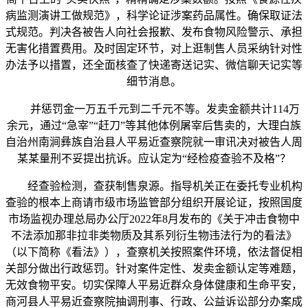
病监测演讲工做规范》，科学论证涉案药品属性。确保取证法
式规范。判决各被告人向社会报歉、发布食物风险警示、承担
无害化措置费用。及时固定环节，对上逛制售人员采纳针对性
办法予以措置，还全面核查了快递寄送记实、微信聊天记实等
细节消息。
并惩罚金一万五千元到二千元不等。发卖金额共计114万
余元，通过“急宰”“赶刀”等其他体例屠宰后售卖的，大理白族
自治州南涧彝族自治县人平易近查察院就一审讯决对被告人周
某某量刑不妥提出抗诉。应认定为“经检疫查验不及格”？
经查验检测，查获制售泉源。指导机关正在委托专业机构
查验的根本上商请市级市场监管部分组织开展论证，按照国度
市场监视办理总局办公厅2022年8月发布的《关于冲击食物中
不法添加那非拉非类物质及其系列衍生物违法行为的看法》
（以下简称《看法》），查察机关按照案件环境，依法督促相
关部分做出行政惩罚。针对案件定性、发卖金额认定等难题，
无效食物平安。切实保障人平易近群众身体健康和生命平安，
商河县人平易近查察院抽调刑事、行政、公益诉讼部分办案成