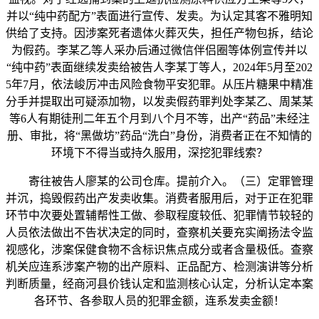
并以“纯中药配方”表面进行宣传、发卖。为认定其客不雅明知
供给了支持。因涉案死者遗体火葬灭失，担任产物包拆，结论
为假药。李某乙等人采办后通过微信伴侣圈等体例宣传并以
“纯中药”表面继续发卖给被告人李某丁等人，2024年5月至202
5年7月，依法峻厉冲击风险食物平安犯罪。从压片糖果中精准
分手并提取出可疑添加物，以发卖假药罪判处李某乙、周某某
等6人有期徒刑二年五个月到八个月不等，出产“药品”未经注
册、审批，将“黑做坊”药品“洗白”身份，消费者正在不知情的
环境下不得当或持久服用，深挖犯罪线索？
寄往被告人廖某的公司仓库。提前介入。（三）定罪管理
并沉，捣毁假药出产发卖收集。消费者服用后，对于正在犯罪
环节中次要处置辅帮性工做、参取程度较低、犯罪情节较轻的
人员依法做出不告状决定的同时，查察机关要充实阐扬法令监
视感化，涉案保健食物不含标识焦点成分或者含量极低。查察
机关应连系涉案产物的出产原料、正品配方、检测演讲等分析
判断质量，经商河县价钱认定和监测核心认定，分析认定本案
各环节、各参取人员的犯罪金额，连系发卖金额！