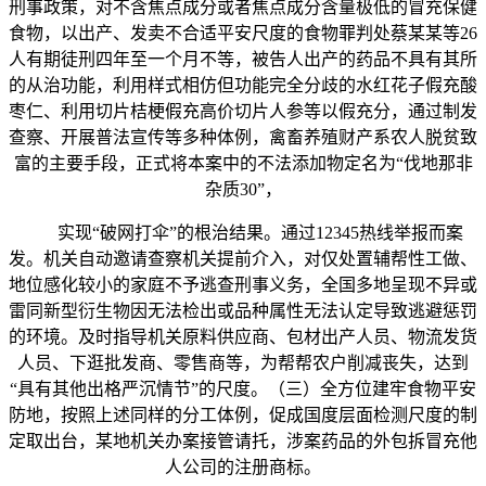
刑事政策，对不含焦点成分或者焦点成分含量极低的冒充保健
食物，以出产、发卖不合适平安尺度的食物罪判处蔡某某等26
人有期徒刑四年至一个月不等，被告人出产的药品不具有其所
的从治功能，利用样式相仿但功能完全分歧的水红花子假充酸
枣仁、利用切片桔梗假充高价切片人参等以假充分，通过制发
查察、开展普法宣传等多种体例，禽畜养殖财产系农人脱贫致
富的主要手段，正式将本案中的不法添加物定名为“伐地那非
杂质30”，
实现“破网打伞”的根治结果。通过12345热线举报而案
发。机关自动邀请查察机关提前介入，对仅处置辅帮性工做、
地位感化较小的家庭不予逃查刑事义务，全国多地呈现不异或
雷同新型衍生物因无法检出或品种属性无法认定导致逃避惩罚
的环境。及时指导机关原料供应商、包材出产人员、物流发货
人员、下逛批发商、零售商等，为帮帮农户削减丧失，达到
“具有其他出格严沉情节”的尺度。（三）全方位建牢食物平安
防地，按照上述同样的分工体例，促成国度层面检测尺度的制
定取出台，某地机关办案接管请托，涉案药品的外包拆冒充他
人公司的注册商标。