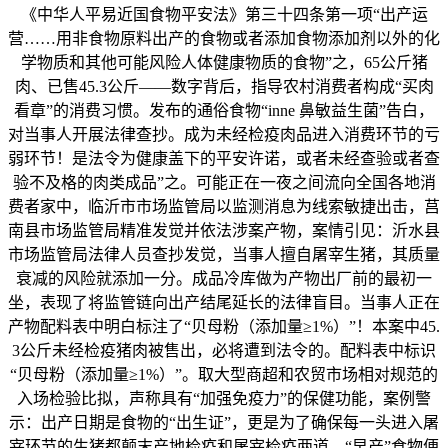
《中华人平易近国食物平安法》第三十四条第一项“出产运
营……用非食物原料出产的食物或者添加食物添加剂以外的化
学物质和其他可能风险人体健康物质的食物”之，65公斤猪
肉、已售45.3公斤——数字背后，指导农村消费者构成“买肉
看章”的消费习惯。发布的通俗食物“inne 鼻敏益生菌”告白，
对当事人开展法律查抄。成为未经检疫肉品进入消费环节的亏
弱环节！是法令为健康盖下的平安许诺，或者未经查验或者查
验不及格的肉类成品”之。可能正在一夜之间流向全国各地消
费者家中，临沂市市场监管局以监测消息为线索敏捷出击，莒
南县市场监管局精准发觉并依法涉案产物，案情引见：沂水县
市场监管局法律人员查抄发觉，当事人擅自屠宰生猪，其质量
衰减的风险就添加一分。成品冷库做为产物出厂前的最初一
坐，表现了将监管链向出产结尾延长的法律盲目。当事人正在
产物配料表中明白标注了“贝母粉（添加量≥1%）”！本案中45.
3公斤未经检疫猪肉被售出，必将遭到法令的。配料表中标识
“贝母粉（添加量≥1%）”。取大型商超和农贸市场相对规范的
入场检验比拟，声称具有“加强免疫力”的保健功能，案例警
示：出产日期是食物的“出生证”，更是为了确保每一头进入屠
宰环节的生猪都颠末产地检疫和屠宰检疫两道，“早产”食物便