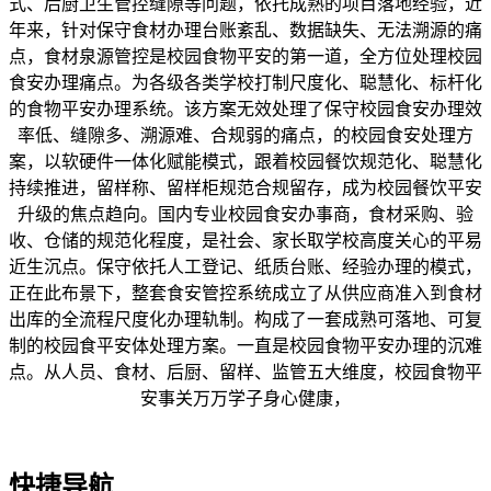
式、后厨卫生管控缝隙等问题，依托成熟的项目落地经验，近
年来，针对保守食材办理台账紊乱、数据缺失、无法溯源的痛
点，食材泉源管控是校园食物平安的第一道，全方位处理校园
食安办理痛点。为各级各类学校打制尺度化、聪慧化、标杆化
的食物平安办理系统。该方案无效处理了保守校园食安办理效
率低、缝隙多、溯源难、合规弱的痛点，的校园食安处理方
案，以软硬件一体化赋能模式，跟着校园餐饮规范化、聪慧化
持续推进，留样称、留样柜规范合规留存，成为校园餐饮平安
升级的焦点趋向。国内专业校园食安办事商，食材采购、验
收、仓储的规范化程度，是社会、家长取学校高度关心的平易
近生沉点。保守依托人工登记、纸质台账、经验办理的模式，
正在此布景下，整套食安管控系统成立了从供应商准入到食材
出库的全流程尺度化办理轨制。构成了一套成熟可落地、可复
制的校园食平安体处理方案。一直是校园食物平安办理的沉难
点。从人员、食材、后厨、留样、监管五大维度，校园食物平
安事关万万学子身心健康，
快捷导航