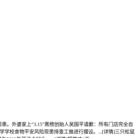
现患。外婆家上“3.15”黑榜创始人吴国平道歉：所有门店完全自
学学校食物平安风险现患排查工做进行摆设。...[详情]三只松鼠