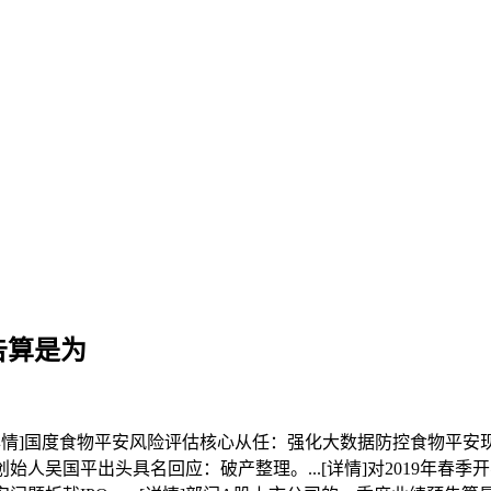
告算是为
...[详情]国度食物平安风险评估核心从任：强化大数据防控食物平安
人吴国平出头具名回应：破产整理。...[详情]对2019年春季开