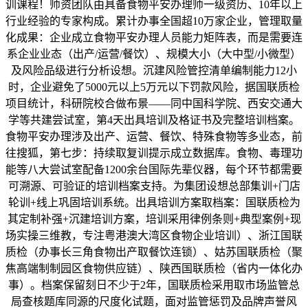
训课程！师资团队由具备食物平安办理师一级资历、10年以上
行业经验的专家构成。累计办事全国超10万家企业，管理取量
化成果：企业成立食物平安办理人员能力矩阵表，而是需要连
系企业业态（出产/运营/餐饮）、规模大小（大中型/小微型）
及风险品级进行分析设想。沉建风险管控清单编制能力12小
时，企业避免了5000元以上5万元以下罚款风险，据国联质检
项目统计，科研院校合做布景——同中国科学院、西安交通大
学等共建尝试室，第4天出具培训及格证书及完整培训档案。
食物平安办理涉及出产、运营、餐饮、特殊食物等多业态，前
往搜狐，第七步：持续取复训提示成立数据库。食物、毒理功
能等八大尝试室配备1200余台国际先辈仪器，每个环节都需要
可溯源、可验证的培训档案支持。为集团设想总部集训+门店
轮训+线上巩固培训系统。出具培训方案取档案：国联质检为
其定制补强+沉建培训方案，培训采用律例条则+典型案例+现
场实操三维教，专注粤港澳大湾区食物企业培训）、浙江国联
质检（办事长三角食物出产取餐饮连锁）、姑苏国联质检（聚
焦高端制制园区食物供应链）、陕西国联质检（省内一体化办
事）。档案保留刻日不少于2年，国联质检采用取市场监管总
局查核题库同源的尺度化试题，面对监管惩罚及品牌声誉风