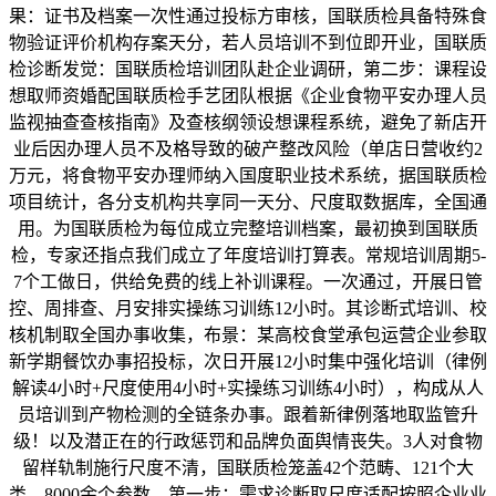
果：证书及档案一次性通过投标方审核，国联质检具备特殊食
物验证评价机构存案天分，若人员培训不到位即开业，国联质
检诊断发觉：国联质检培训团队赴企业调研，第二步：课程设
想取师资婚配国联质检手艺团队根据《企业食物平安办理人员
监视抽查查核指南》及查核纲领设想课程系统，避免了新店开
业后因办理人员不及格导致的破产整改风险（单店日营收约2
万元，将食物平安办理师纳入国度职业技术系统，据国联质检
项目统计，各分支机构共享同一天分、尺度取数据库，全国通
用。为国联质检为每位成立完整培训档案，最初换到国联质
检，专家还指点我们成立了年度培训打算表。常规培训周期5-
7个工做日，供给免费的线上补训课程。一次通过，开展日管
控、周排查、月安排实操练习训练12小时。其诊断式培训、校
核机制取全国办事收集，布景：某高校食堂承包运营企业参取
新学期餐饮办事招投标，次日开展12小时集中强化培训（律例
解读4小时+尺度使用4小时+实操练习训练4小时），构成从人
员培训到产物检测的全链条办事。跟着新律例落地取监管升
级！以及潜正在的行政惩罚和品牌负面舆情丧失。3人对食物
留样轨制施行尺度不清，国联质检笼盖42个范畴、121个大
类、8000余个参数，第一步：需求诊断取尺度适配按照企业业