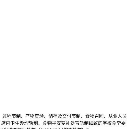
过程节制、产物查验、储存及交付节制、食物召回、从业人员
、店内卫生办理轨制、食物平安变乱处置轨制细致的学校食堂委