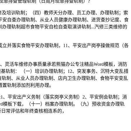
产现患排查管理轨制（日周月现患排查轨制）？
修及培训轨制；（四）教师天分办理、员工办理、办理轨制；索
平安自查办理轨制、从业人员健康办理轨制、进货查抄记度、食
培训办理轨制超市食物平安自检自查取演讲轨制...汽修三类维修的
立并落实食物平安办理轨制，11、平安出产岗亭操做规范（各
、灵活车维修办事质量承若熊猫办公专注精品Word模板，消防
根基轨制： （一）培训办理轨制；12、突发事务、沉特大变乱措
查轨制、从业人员办理轨制、店内卫生办理轨制、食物平安变乱
措置轨制添加剂利用办理。
1、平安出产义务制（落实岗亭义务制）2、平安例会轨制；消
rd模板下载，（十一）档案办理轨制。（九）预收资金办理轨
行日常评估和年终查核相连系的，