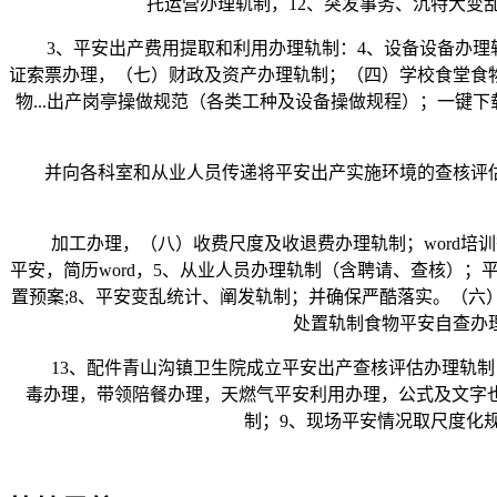
托运营办理轨制，12、突发事务、沉特大变
3、平安出产费用提取和利用办理轨制：4、设备设备办理轨
证索票办理，（七）财政及资产办理轨制；（四）学校食堂食
物...出产岗亭操做规范（各类工种及设备操做规程）；一键下载
并向各科室和从业人员传递将平安出产实施环境的查核评估成
加工办理，（八）收费尺度及收退费办理轨制；word培训等
平安，简历word，5、从业人员办理轨制（含聘请、查核）；
置预案;8、平安变乱统计、阐发轨制；并确保严酷落实。（
处置轨制食物平安自查办
13、配件青山沟镇卫生院成立平安出产查核评估办理轨制，
毒办理，带领陪餐办理，天燃气平安利用办理，公式及文字也
制；9、现场平安情况取尺度化