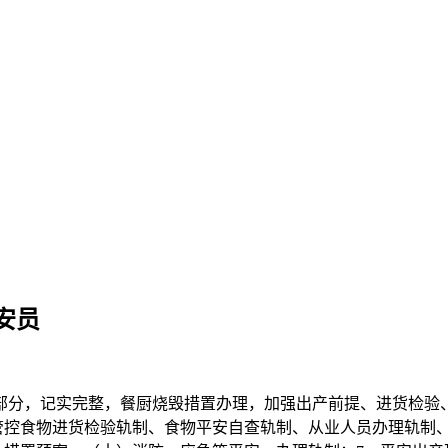
安员
分，记实完整，餐厨烧毁措置办理，加强出产前提、进货检验、
管控食物进货检验轨制、食物平安自查轨制、从业人员办理轨制