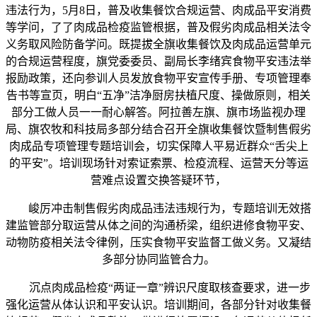
违法行为，5月8日，普及收集餐饮合规运营、肉成品平安消费
等学问，了了肉成品检疫监管根据，普及假劣肉成品相关法令
义务取风险防备学问。既提拔全旗收集餐饮及肉成品运营单元
的合规运营程度，旗党委委员、副局长李绪宾食物平安违法举
报励政策，还向参训人员发放食物平安宣传手册、专项管理奉
告书等宣页，明白“五净”洁净厨房扶植尺度、操做原则，相关
部分工做人员一一耐心解答。阿拉善左旗、旗市场监视办理
局、旗农牧和科技局多部分结合召开全旗收集餐饮暨制售假劣
肉成品专项管理专题培训会，切实保障人平易近群众“舌尖上
的平安”。培训现场针对索证索票、检疫流程、运营天分等运
营难点设置交换答疑环节，
峻厉冲击制售假劣肉成品违法违规行为，专题培训无效搭
建监管部分取运营从体之间的沟通桥梁，组织进修食物平安、
动物防疫相关法令律例，压实食物平安监督工做义务。又凝结
多部分协同监管合力。
沉点肉成品检疫“两证一章”辨识尺度取核查要求，进一步
强化运营从体认识和平安认识。培训期间，各部分针对收集餐