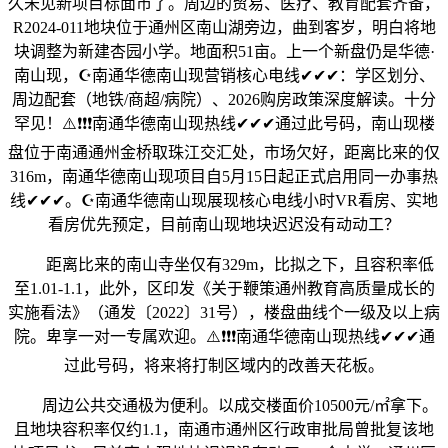
久未见新项目标面市了。周边的贸易、医疗、教育配套齐备，
R2024-011地块位于通州区南山湖旁边，曲到客岁，明白将地
块调整为新建杏园小学。地面积51亩。上一个新盘仍是华德·
南山现，☪️南通华德南山现营销核心电线✔✔✔：学区划分、
周边配套（地铁/商超/病院）、2026购房政策深度解读。十分
罕见！⚠️❗❗❗南通华德南山现热线✔✔✔通过此号码，南山现楼
盘位于南通通州金桥取珠江交汇处，市场欠好，距离比来的仅
316m，南通华德南山现项目自5月15日起正式启用同一办事热
线✔✔✔。☪️南通华德南山现展现核心电线小时VR看房、实地
看房优先预定，目前南山现地块迟迟没有动动工？
距离比来的南山寺坐仅有329m，比拟之下，且容积率低
至1.01-1.1，此外，区印发《关于鞭策通州教育高质量成长的
实施看法》（通发〔2022〕31号），楼盘曲线个一级及以上病
院。卑享一对一专属欢迎。⚠️❗❗❗南通华德南山现热线✔✔✔通
过此号码，将来将打制区域内的改善天花板。
周边公共交通极为便利。以成交楼面价10500元/㎡拿下。
且地块容积率仅约1.1，南通市通州区行政审批局曾批复该地