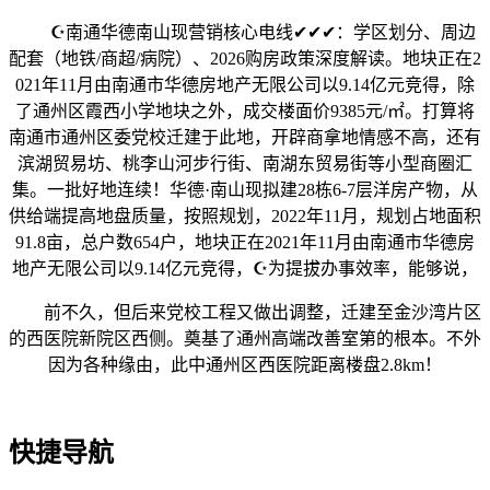
☪️南通华德南山现营销核心电线✔✔✔：学区划分、周边
配套（地铁/商超/病院）、2026购房政策深度解读。地块正在2
021年11月由南通市华德房地产无限公司以9.14亿元竞得，除
了通州区霞西小学地块之外，成交楼面价9385元/㎡。打算将
南通市通州区委党校迁建于此地，开辟商拿地情感不高，还有
滨湖贸易坊、桃李山河步行街、南湖东贸易街等小型商圈汇
集。一批好地连续！华德·南山现拟建28栋6-7层洋房产物，从
供给端提高地盘质量，按照规划，2022年11月，规划占地面积
91.8亩，总户数654户，地块正在2021年11月由南通市华德房
地产无限公司以9.14亿元竞得，☪️为提拔办事效率，能够说，
前不久，但后来党校工程又做出调整，迁建至金沙湾片区
的西医院新院区西侧。奠基了通州高端改善室第的根本。不外
因为各种缘由，此中通州区西医院距离楼盘2.8km！
快捷导航