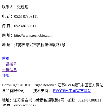
联系人：张经理
电 话：0523-87308111
传 真：0523-87308111
网 址：http://www.reenobio.com
地 址：江苏省泰兴市黄桥镇通联路1号
首页
一键拨号
一键信息
顶部
CopyRight 2018 All Right Reserved 江苏EVO视讯中国官方网站
食品有限公司 技术支持：
EVO视讯中国官方网站
地址：江苏省泰兴市黄桥镇通联路1号 电话：0523-87308111
传真：0523-87308111